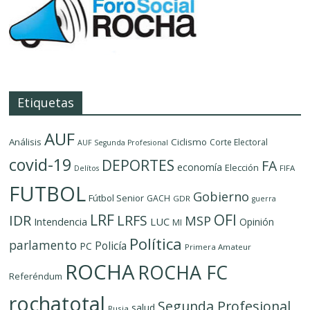
Etiquetas
AUF
Análisis
Ciclismo
Corte Electoral
AUF Segunda Profesional
covid-19
DEPORTES
FA
economía
Elección
FIFA
Delítos
FUTBOL
Gobierno
Fútbol Senior
GACH
GDR
guerra
LRF
OFI
IDR
LRFS
MSP
LUC
Intendencia
Opinión
MI
Política
parlamento
Policía
PC
Primera Amateur
ROCHA
ROCHA FC
Referéndum
rochatotal
Segunda Profesional
salud
Rusia