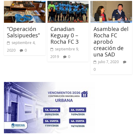
“Operación
Canadian
Asamblea del
Salsipuedes”
Keguay 0 –
Rocha FC
Rocha FC 3
aprobó
septiembre 4,
creación de
septiembre 9,
2020
0
una SAD
2019
0
julio 7, 2020
0