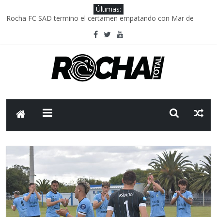
Últimas:
Rocha FC SAD termino el certamen empatando con Mar de
Fondo
Delegación parlamentaria uruguaya llega a Israel; el Frente
Amplio no participa del viaje
Caso Charles Carrera: la causa que sobrevivió al paso del tiempo
Criminalidad en Uruguay: menos delitos,los homicidios son lo
que golpean.
FNR: sostener el sistema sin que el paciente termine siendo el
financiador ?