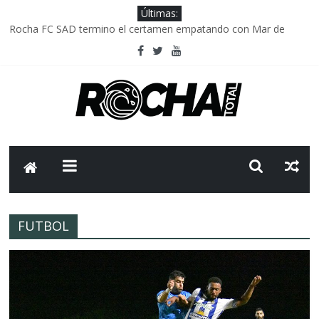
Últimas:
Rocha FC SAD termino el certamen empatando con Mar de
Fondo
Delegación parlamentaria uruguaya llega a Israel; el Frente
Amplio no participa del viaje
Caso Charles Carrera: la causa que sobrevivió al paso del tiempo
Criminalidad en Uruguay: menos delitos,los homicidios son lo
que golpean.
FNR: sostener el sistema sin que el paciente termine siendo el
financiador ?
FUTBOL