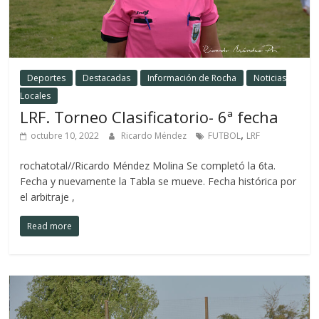
Deportes
Destacadas
Información de Rocha
Noticias
Locales
LRF. Torneo Clasificatorio- 6ª fecha
,
octubre 10, 2022
Ricardo Méndez
FUTBOL
LRF
rochatotal//Ricardo Méndez Molina Se completó la 6ta.
Fecha y nuevamente la Tabla se mueve. Fecha histórica por
el arbitraje ,
Read more