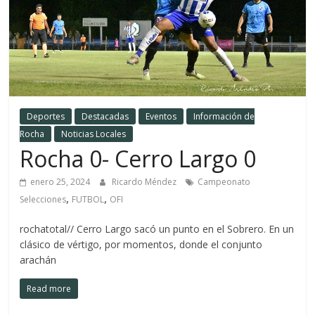
Deportes
Destacadas
Eventos
Información de
Rocha
Noticias Locales
Rocha 0- Cerro Largo 0
enero 25, 2024
Ricardo Méndez
Campeonato
,
,
Selecciones
FUTBOL
OFI
rochatotal// Cerro Largo sacó un punto en el Sobrero. En un
clásico de vértigo, por momentos, donde el conjunto
arachán
Read more