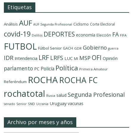
Etiquetas
AUF
Análisis
Ciclismo
Corte Electoral
AUF Segunda Profesional
covid-19
DEPORTES
FA
economía
Elección
FIFA
Delítos
FUTBOL
Gobierno
Fútbol Senior
GACH
GDR
guerra
LRF
OFI
IDR
LRFS
MSP
LUC
Intendencia
Opinión
MI
Política
parlamento
Policía
PC
Primera Amateur
ROCHA
ROCHA FC
Referéndum
rochatotal
Segunda Profesional
salud
Rusia
Uruguay
vacunas
SND
senado
Senior
Ucrania
Archivo por meses y años