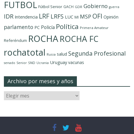
FUTBOL
Gobierno
Fútbol Senior
GACH
GDR
guerra
LRF
OFI
IDR
LRFS
MSP
LUC
Intendencia
Opinión
MI
Política
parlamento
Policía
PC
Primera Amateur
ROCHA
ROCHA FC
Referéndum
rochatotal
Segunda Profesional
salud
Rusia
Uruguay
vacunas
SND
senado
Senior
Ucrania
Archivo por meses y años