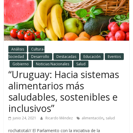
Análisis
Cultura-
Sociedad
Desarrollo
Destacadas
Educación
Eventos
Gobierno
Noticias Nacionales
Salud
“Uruguay: Hacia sistemas
alimentarios más
saludables, sostenibles e
inclusivos”
,
junio 24, 2021
Ricardo Méndez
alimentación
salud
rochatotal// El Parlamento con la iniciativa de la