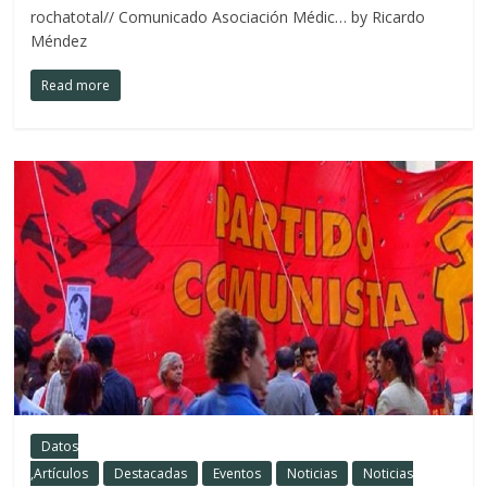
rochatotal// Comunicado Asociación Médic… by Ricardo
Méndez
Read more
Datos
,Artículos
Destacadas
Eventos
Noticias
Noticias