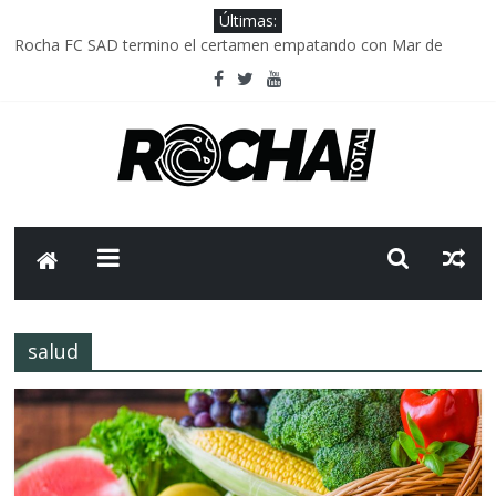
Últimas:
Rocha FC SAD termino el certamen empatando con Mar de
Fondo
Delegación parlamentaria uruguaya llega a Israel; el Frente
Amplio no participa del viaje
Caso Charles Carrera: la causa que sobrevivió al paso del tiempo
Criminalidad en Uruguay: menos delitos,los homicidios son lo
que golpean.
FNR: sostener el sistema sin que el paciente termine siendo el
financiador ?
salud