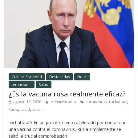
Cultura-Sociedad
Destacadas
Noticia
Internacional
Salud
¿Es la vacuna rusa realmente eficaz?
,
,
agosto 12, 2020
Administrador
coronavirus
rochatotal
,
,
Rusia
salud
vacuna
rochatotal// En un procedimiento acelerado por contar con
una vacuna contra el coronavirus, Rusia simplemente se
saltó la crucial comprobación