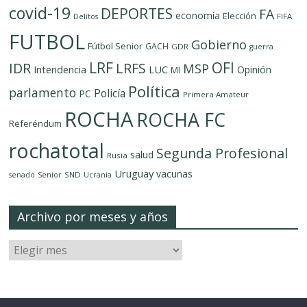
covid-19
DEPORTES
FA
economía
Elección
FIFA
Delítos
FUTBOL
Gobierno
Fútbol Senior
GACH
GDR
guerra
LRF
OFI
IDR
LRFS
MSP
LUC
Intendencia
Opinión
MI
Política
parlamento
Policía
PC
Primera Amateur
ROCHA
ROCHA FC
Referéndum
rochatotal
Segunda Profesional
salud
Rusia
Uruguay
vacunas
SND
senado
Senior
Ucrania
Archivo por meses y años