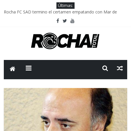
Últimas:
Rocha FC SAD termino el certamen empatando con Mar de
Fondo
Delegación parlamentaria uruguaya llega a Israel; el Frente
Amplio no participa del viaje
Caso Charles Carrera: la causa que sobrevivió al paso del tiempo
Criminalidad en Uruguay: menos delitos,los homicidios son lo
que golpean.
FNR: sostener el sistema sin que el paciente termine siendo el
financiador ?