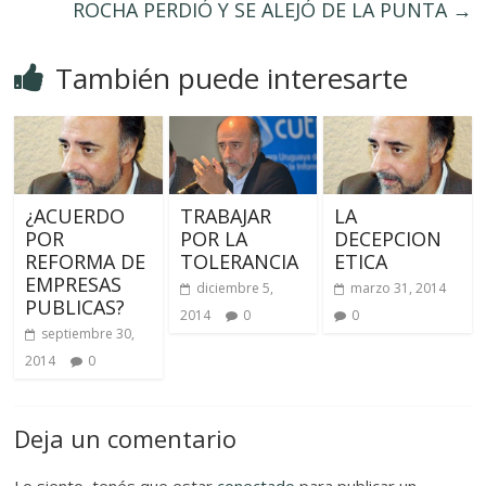
ROCHA PERDIÓ Y SE ALEJÓ DE LA PUNTA
→
También puede interesarte
¿ACUERDO
TRABAJAR
LA
POR
POR LA
DECEPCION
REFORMA DE
TOLERANCIA
ETICA
EMPRESAS
diciembre 5,
marzo 31, 2014
PUBLICAS?
2014
0
0
septiembre 30,
2014
0
Deja un comentario
Lo siento, tenés que estar
conectado
para publicar un