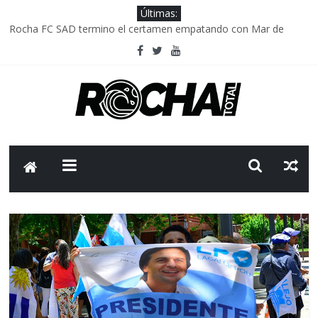
Últimas:
Rocha FC SAD termino el certamen empatando con Mar de
Fondo
Delegación parlamentaria uruguaya llega a Israel; el Frente
Amplio no participa del viaje
Caso Charles Carrera: la causa que sobrevivió al paso del tiempo
Criminalidad en Uruguay: menos delitos,los homicidios son lo
que golpean.
FNR: sostener el sistema sin que el paciente termine siendo el
financiador ?