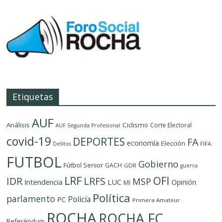
Etiquetas
AUF
Análisis
Ciclismo
Corte Electoral
AUF Segunda Profesional
covid-19
DEPORTES
FA
economía
Elección
FIFA
Delítos
FUTBOL
Gobierno
Fútbol Senior
GACH
GDR
guerra
LRF
OFI
IDR
LRFS
MSP
LUC
Intendencia
Opinión
MI
Política
parlamento
Policía
PC
Primera Amateur
ROCHA
ROCHA FC
Referéndum