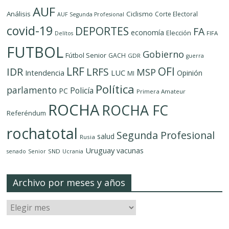
AUF
Análisis
Ciclismo
Corte Electoral
AUF Segunda Profesional
covid-19
DEPORTES
FA
economía
Elección
FIFA
Delítos
FUTBOL
Gobierno
Fútbol Senior
GACH
GDR
guerra
LRF
OFI
IDR
LRFS
MSP
LUC
Intendencia
Opinión
MI
Política
parlamento
Policía
PC
Primera Amateur
ROCHA
ROCHA FC
Referéndum
rochatotal
Segunda Profesional
salud
Rusia
Uruguay
vacunas
SND
senado
Senior
Ucrania
Archivo por meses y años