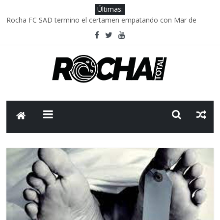
Últimas:
Rocha FC SAD termino el certamen empatando con Mar de
Fondo
Delegación parlamentaria uruguaya llega a Israel; el Frente
Amplio no participa del viaje
Caso Charles Carrera: la causa que sobrevivió al paso del tiempo
Criminalidad en Uruguay: menos delitos,los homicidios son lo
que golpean.
FNR: sostener el sistema sin que el paciente termine siendo el
financiador ?