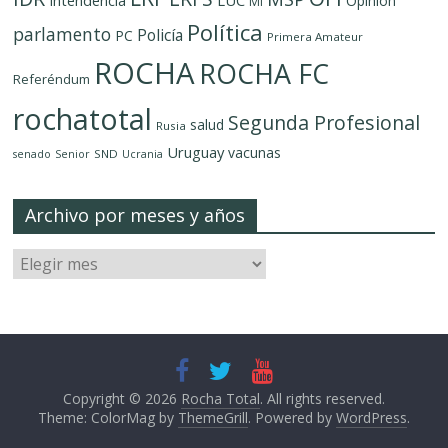
LUC
Intendencia
Opinión
MI
Política
parlamento
Policía
PC
Primera Amateur
ROCHA
ROCHA FC
Referéndum
rochatotal
Segunda Profesional
salud
Rusia
Uruguay
vacunas
SND
senado
Senior
Ucrania
Archivo por meses y años
Copyright © 2026
Rocha Total
. All rights reserved.
Theme: ColorMag by
ThemeGrill
. Powered by
WordPress
.