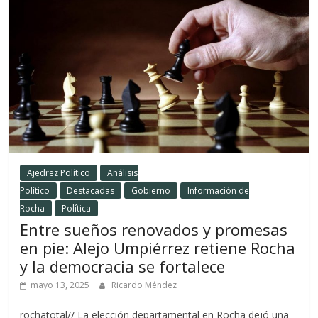
Ajedrez Político
Análisis
Político
Destacadas
Gobierno
Información de
Rocha
Política
Entre sueños renovados y promesas
en pie: Alejo Umpiérrez retiene Rocha
y la democracia se fortalece
mayo 13, 2025
Ricardo Méndez
rochatotal// La elección departamental en Rocha dejó una