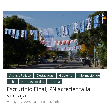
Análisis Político
Destacadas
Gobierno
Información de
Rocha
Noticias Locales
Política
Escrutinio Final, PN acrecienta la
ventaja
mayo 17, 2025
Ricardo Méndez