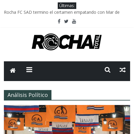
Últimas:
Rocha FC SAD termino el certamen empatando con Mar de
Fondo
Delegación parlamentaria uruguaya llega a Israel; el Frente
Amplio no participa del viaje
Caso Charles Carrera: la causa que sobrevivió al paso del tiempo
Criminalidad en Uruguay: menos delitos,los homicidios son lo
que golpean.
FNR: sostener el sistema sin que el paciente termine siendo el
financiador ?
Análisis Político