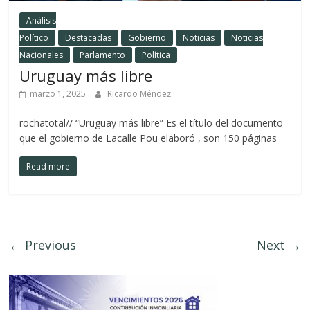
Análisis
Político
Destacadas
Gobierno
Noticias
Noticias
Nacionales
Parlamento
Política
Uruguay más libre
marzo 1, 2025
Ricardo Méndez
rochatotal// “Uruguay más libre” Es el título del documento
que el gobierno de Lacalle Pou elaboró , son 150 páginas
Read more
← Previous
Next →