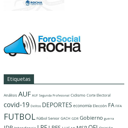
Etiquetas
AUF
Análisis
Ciclismo
Corte Electoral
AUF Segunda Profesional
covid-19
DEPORTES
FA
economía
Elección
FIFA
Delítos
FUTBOL
Gobierno
Fútbol Senior
GACH
GDR
guerra
LRF
OFI
IDR
LRFS
MSP