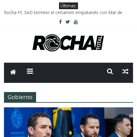
Últimas:
Rocha FC SAD termino el certamen empatando con Mar de
Fondo
Delegación parlamentaria uruguaya llega a Israel; el Frente
Amplio no participa del viaje
Caso Charles Carrera: la causa que sobrevivió al paso del tiempo
Criminalidad en Uruguay: menos delitos,los homicidios son lo
que golpean.
FNR: sostener el sistema sin que el paciente termine siendo el
financiador ?
Gobierno