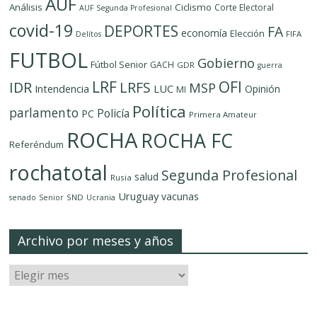
AUF
Análisis
Ciclismo
Corte Electoral
AUF Segunda Profesional
covid-19
DEPORTES
FA
economía
Elección
FIFA
Delítos
FUTBOL
Gobierno
Fútbol Senior
GACH
GDR
guerra
LRF
OFI
IDR
LRFS
MSP
LUC
Intendencia
Opinión
MI
Política
parlamento
Policía
PC
Primera Amateur
ROCHA
ROCHA FC
Referéndum
rochatotal
Segunda Profesional
salud
Rusia
Uruguay
vacunas
SND
senado
Senior
Ucrania
Archivo por meses y años