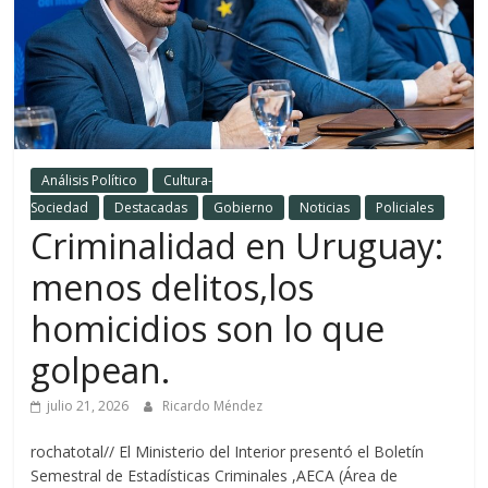
Análisis Político
Cultura-
Sociedad
Destacadas
Gobierno
Noticias
Policiales
Criminalidad en Uruguay:
menos delitos,los
homicidios son lo que
golpean.
julio 21, 2026
Ricardo Méndez
rochatotal// El Ministerio del Interior presentó el Boletín
Semestral de Estadísticas Criminales ,AECA (Área de