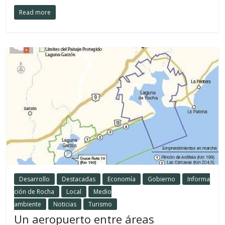
Read more
Desarrollo
Destacadas
Economía
Gobierno
Informa
ción de Rocha
Local
Medio
ambiente
Noticias
Turismo
Un aeropuerto entre áreas