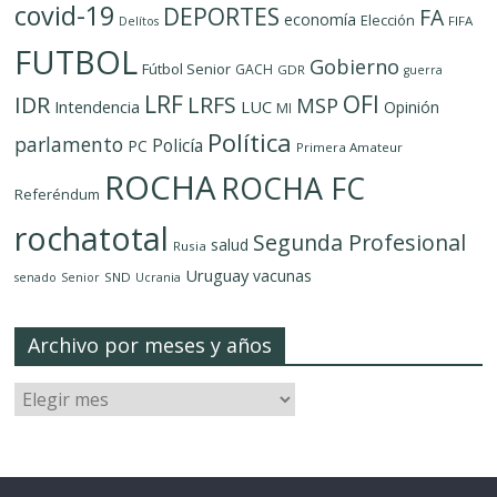
covid-19
DEPORTES
FA
economía
Elección
FIFA
Delítos
FUTBOL
Gobierno
Fútbol Senior
GACH
GDR
guerra
LRF
OFI
IDR
LRFS
MSP
LUC
Intendencia
Opinión
MI
Política
parlamento
Policía
PC
Primera Amateur
ROCHA
ROCHA FC
Referéndum
rochatotal
Segunda Profesional
salud
Rusia
Uruguay
vacunas
SND
senado
Senior
Ucrania
Archivo por meses y años