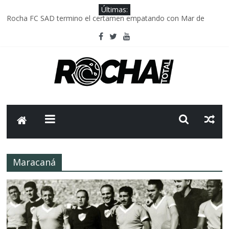
Últimas:
Rocha FC SAD termino el certamen empatando con Mar de
Fondo
Delegación parlamentaria uruguaya llega a Israel; el Frente
Amplio no participa del viaje
Caso Charles Carrera: la causa que sobrevivió al paso del tiempo
Criminalidad en Uruguay: menos delitos,los homicidios son lo
que golpean.
FNR: sostener el sistema sin que el paciente termine siendo el
financiador ?
Maracaná