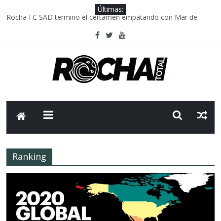
Últimas:
Rocha FC SAD termino el certamen empatando con Mar de
Fondo
Delegación parlamentaria uruguaya llega a Israel; el Frente
Amplio no participa del viaje
Caso Charles Carrera: la causa que sobrevivió al paso del tiempo
Criminalidad en Uruguay: menos delitos,los homicidios son lo
que golpean.
FNR: sostener el sistema sin que el paciente termine siendo el
financiador ?
Ranking