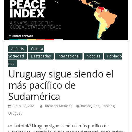
Análisis
Cultura-
Sociedad
Destacadas
Internacional
Noticias
Poblacio
nes
Uruguay sigue siendo el
más pacífico de
Sudamérica
,
,
,
junio 17, 2021
Ricardo Méndez
Índice
Paz
Ranking
Uruguay
rochatotal// Uruguay sigue siendo el más pacífico de