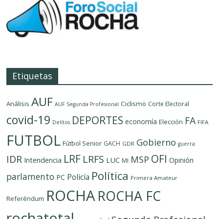
Etiquetas
AUF
Análisis
Ciclismo
Corte Electoral
AUF Segunda Profesional
covid-19
DEPORTES
FA
economía
Elección
FIFA
Delítos
FUTBOL
Gobierno
Fútbol Senior
GACH
GDR
guerra
LRF
OFI
IDR
LRFS
MSP
LUC
Intendencia
Opinión
MI
Política
parlamento
Policía
PC
Primera Amateur
ROCHA
ROCHA FC
Referéndum
rochatotal