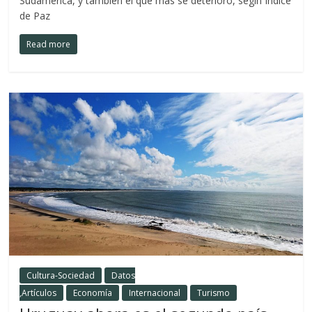
Sudamérica, y también el que más se deterioró, segín Índice
de Paz
Read more
Cultura-Sociedad
Datos
,Artículos
Economía
Internacional
Turismo