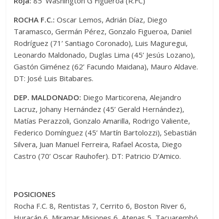
Roja:
85’ Washington G Figueroa (R.FC)
ROCHA F.C.:
Oscar Lemos, Adrián Díaz, Diego
Taramasco, Germán Pérez, Gonzalo Figueroa, Daniel
Rodríguez (71’ Santiago Coronado), Luis Maguregui,
Leonardo Maldonado, Duglas Lima (45’ Jesús Lozano),
Gastón Giménez (62’ Facundo Maidana), Mauro Aldave.
DT: José Luis Bitabares.
DEP. MALDONADO:
Diego Marticorena, Alejandro
Lacruz, Johany Hernández (45’ Gerald Hernández),
Matías Perazzoli, Gonzalo Amarilla, Rodrigo Valiente,
Federico Domínguez (45’ Martín Bartolozzi), Sebastián
Silvera, Juan Manuel Ferreira, Rafael Acosta, Diego
Castro (70’ Oscar Rauhofer). DT: Patricio D’Amico.
POSICIONES
Rocha F.C. 8, Rentistas 7, Cerrito 6, Boston River 6,
Huracán 6, Miramar Misiones 6, Atenas 5, Tacuarembó