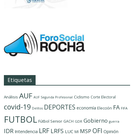
Etiquetas
AUF
Análisis
Ciclismo
Corte Electoral
AUF Segunda Profesional
covid-19
DEPORTES
FA
economía
Elección
FIFA
Delítos
FUTBOL
Gobierno
Fútbol Senior
GACH
GDR
guerra
LRF
OFI
IDR
LRFS
MSP
LUC
Intendencia
Opinión
MI