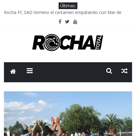
Últimas:
Rocha FC SAD termino el certamen empatando con Mar de
Fondo
Delegación parlamentaria uruguaya llega a Israel; el Frente
Amplio no participa del viaje
Caso Charles Carrera: la causa que sobrevivió al paso del tiempo
Criminalidad en Uruguay: menos delitos,los homicidios son lo
que golpean.
FNR: sostener el sistema sin que el paciente termine siendo el
financiador ?