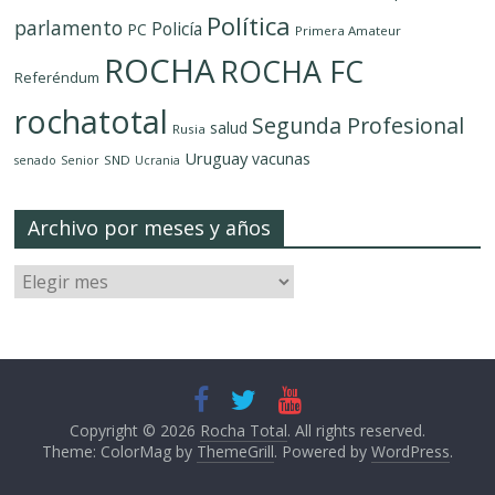
Política
parlamento
Policía
PC
Primera Amateur
ROCHA
ROCHA FC
Referéndum
rochatotal
Segunda Profesional
salud
Rusia
Uruguay
vacunas
SND
senado
Senior
Ucrania
Archivo por meses y años
Copyright © 2026
Rocha Total
. All rights reserved.
Theme: ColorMag by
ThemeGrill
. Powered by
WordPress
.