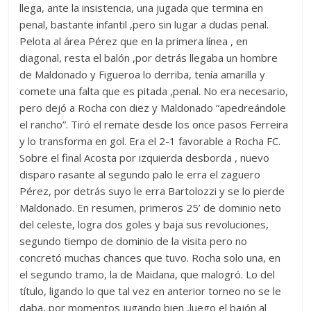
llega, ante la insistencia, una jugada que termina en
penal, bastante infantil ,pero sin lugar a dudas penal.
Pelota al área Pérez que en la primera línea , en
diagonal, resta el balón ,por detrás llegaba un hombre
de Maldonado y Figueroa lo derriba, tenía amarilla y
comete una falta que es pitada ,penal. No era necesario,
pero dejó a Rocha con diez y Maldonado “apedreándole
el rancho”. Tiró el remate desde los once pasos Ferreira
y lo transforma en gol. Era el 2-1 favorable a Rocha FC.
Sobre el final Acosta por izquierda desborda , nuevo
disparo rasante al segundo palo le erra el zaguero
Pérez, por detrás suyo le erra Bartolozzi y se lo pierde
Maldonado. En resumen, primeros 25’ de dominio neto
del celeste, logra dos goles y baja sus revoluciones,
segundo tiempo de dominio de la visita pero no
concretó muchas chances que tuvo. Rocha solo una, en
el segundo tramo, la de Maidana, que malogró. Lo del
título, ligando lo que tal vez en anterior torneo no se le
daba, por momentos jugando bien ,luego el bajón al