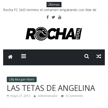
Últimas:
Rocha FC SAD termino el certamen empatando con Mar de
Fondo
Delegación parlamentaria uruguaya llega a Israel; el Frente
Amplio no participa del viaje
Caso Charles Carrera: la causa que sobrevivió al paso del tiempo
Criminalidad en Uruguay: menos delitos,los homicidios son lo
que golpean.
FNR: sostener el sistema sin que el paciente termine siendo el
financiador ?
Lilly Morgan Vilaró
LAS TETAS DE ANGELINA
mayo 27, 2013
Administrador
0 Comments