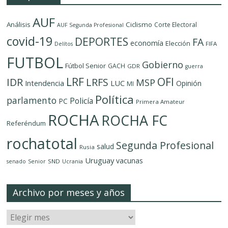
AUF
Análisis
Ciclismo
Corte Electoral
AUF Segunda Profesional
covid-19
DEPORTES
FA
economía
Elección
FIFA
Delítos
FUTBOL
Gobierno
Fútbol Senior
GACH
GDR
guerra
LRF
OFI
IDR
LRFS
MSP
LUC
Intendencia
Opinión
MI
Política
parlamento
Policía
PC
Primera Amateur
ROCHA
ROCHA FC
Referéndum
rochatotal
Segunda Profesional
salud
Rusia
Uruguay
vacunas
SND
senado
Senior
Ucrania
Archivo por meses y años