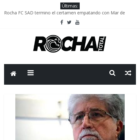
Últimas:
Rocha FC SAD termino el certamen empatando con Mar de
Fondo
Delegación parlamentaria uruguaya llega a Israel; el Frente
Amplio no participa del viaje
Caso Charles Carrera: la causa que sobrevivió al paso del tiempo
Criminalidad en Uruguay: menos delitos,los homicidios son lo
que golpean.
FNR: sostener el sistema sin que el paciente termine siendo el
financiador ?