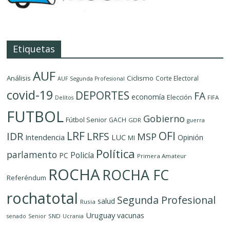
Etiquetas
AUF
Análisis
Ciclismo
Corte Electoral
AUF Segunda Profesional
covid-19
DEPORTES
FA
economía
Elección
FIFA
Delítos
FUTBOL
Gobierno
Fútbol Senior
GACH
GDR
guerra
LRF
OFI
IDR
LRFS
MSP
LUC
Intendencia
Opinión
MI
Política
parlamento
Policía
PC
Primera Amateur
ROCHA
ROCHA FC
Referéndum
rochatotal
Segunda Profesional
salud
Rusia
Uruguay
vacunas
SND
senado
Senior
Ucrania