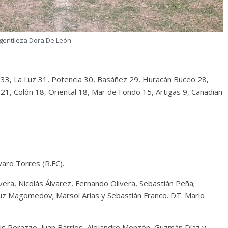
 gentileza Dora De León
 33, La Luz 31, Potencia 30, Basáñez 29, Huracán Buceo 28,
21, Colón 18, Oriental 18, Mar de Fondo 15, Artigas 9, Canadian
varo Torres (R.FC).
lvera, Nicolás Álvarez, Fernando Olivera, Sebastián Peña;
uz Magomedov; Marsol Arias y Sebastián Franco. DT. Mario
is Perazzo, Juan Barrios, Alejandro Monzón, Guzmán Díaz y