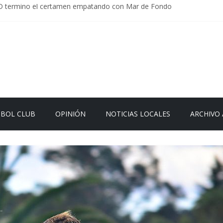
D termino el certamen empatando con Mar de Fondo
rlamentaria uruguaya llega a Israel; el Frente Amplio no participa del 
Carrera: la causa que sobrevivió al paso del tiempo
en Uruguay: menos delitos,los homicidios son lo que golpean.
 el sistema sin que el paciente termine siendo el financiador ?
TBOL CLUB
OPINIÓN
NOTICIAS LOCALES
ARCHIVO