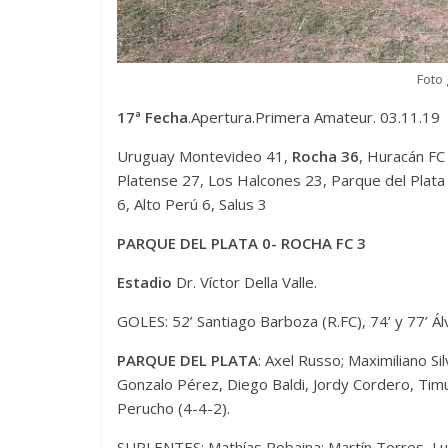
Foto
17ª Fecha
.Apertura.Primera Amateur. 03.11.19
Uruguay Montevideo 41,
Rocha 36
, Huracán FC
Platense 27, Los Halcones 23, Parque del Plata 
6, Alto Perú 6, Salus 3
PARQUE DEL PLATA 0- ROCHA FC 3
Estadio
Dr. Víctor Della Valle.
GOLES: 52’ Santiago Barboza (R.FC), 74’ y 77’ Ál
PARQUE DEL PLATA
: Axel Russo; Maximiliano Si
Gonzalo Pérez, Diego Baldi, Jordy Cordero, Tim
Perucho (4-4-2).
SUPLENTES: Mathías Robaina; Martín Torres, Lu