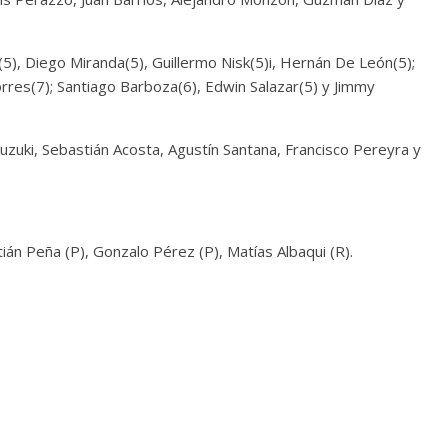
(5), Diego Miranda(5), Guillermo Nisk(5)i, Hernán De León(5);
orres(7); Santiago Barboza(6), Edwin Salazar(5) y Jimmy
uzuki, Sebastián Acosta, Agustín Santana, Francisco Pereyra y
tián Peña (P), Gonzalo Pérez (P), Matías Albaqui (R).