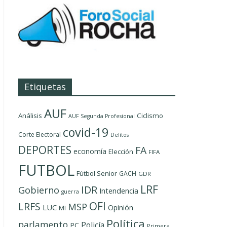
Etiquetas
AUF
Análisis
Ciclismo
AUF Segunda Profesional
covid-19
Corte Electoral
Delítos
DEPORTES
FA
economía
Elección
FIFA
FUTBOL
Fútbol Senior
GACH
GDR
LRF
IDR
Gobierno
Intendencia
guerra
OFI
LRFS
MSP
LUC
Opinión
MI
Política
parlamento
Policía
PC
Primera