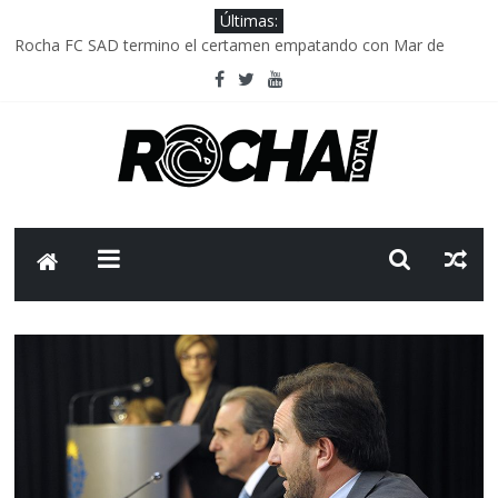
Últimas:
Rocha FC SAD termino el certamen empatando con Mar de
Fondo
Delegación parlamentaria uruguaya llega a Israel; el Frente
Amplio no participa del viaje
Caso Charles Carrera: la causa que sobrevivió al paso del tiempo
Criminalidad en Uruguay: menos delitos,los homicidios son lo
que golpean.
FNR: sostener el sistema sin que el paciente termine siendo el
financiador ?