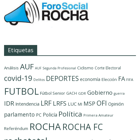
Etiquetas
AUF
Análisis
Ciclismo
Corte Electoral
AUF Segunda Profesional
covid-19
DEPORTES
FA
economía
Elección
FIFA
Delítos
FUTBOL
Gobierno
Fútbol Senior
GACH
GDR
guerra
LRF
OFI
IDR
LRFS
MSP
LUC
Intendencia
Opinión
MI
Política
parlamento
Policía
PC
Primera Amateur
ROCHA
ROCHA FC
Referéndum