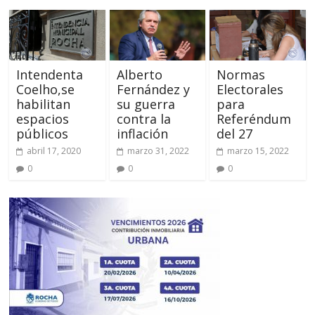
Intendenta
Alberto
Normas
Coelho,se
Fernández y
Electorales
habilitan
su guerra
para
espacios
contra la
Referéndum
públicos
inflación
del 27
abril 17, 2020
marzo 31, 2022
marzo 15, 2022
0
0
0