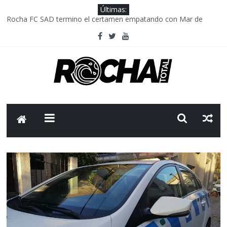
Últimas:
Rocha FC SAD termino el certamen empatando con Mar de
Fondo
Delegación parlamentaria uruguaya llega a Israel; el Frente
Amplio no participa del viaje
Caso Charles Carrera: la causa que sobrevivió al paso del tiempo
Criminalidad en Uruguay: menos delitos,los homicidios son lo
que golpean.
FNR: sostener el sistema sin que el paciente termine siendo el
financiador ?