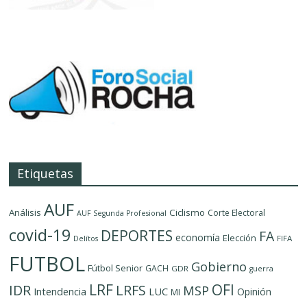
Etiquetas
AUF
Análisis
Ciclismo
Corte Electoral
AUF Segunda Profesional
covid-19
DEPORTES
FA
economía
Elección
FIFA
Delítos
FUTBOL
Gobierno
Fútbol Senior
GACH
GDR
guerra
LRF
OFI
IDR
LRFS
MSP
LUC
Intendencia
Opinión
MI