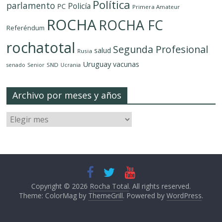
Política
parlamento
Policía
PC
Primera Amateur
ROCHA
ROCHA FC
Referéndum
rochatotal
Segunda Profesional
salud
Rusia
Uruguay
vacunas
SND
senado
Senior
Ucrania
Archivo por meses y años
Copyright © 2026
Rocha Total
. All rights reserved.
Theme: ColorMag by
ThemeGrill
. Powered by
WordPress
.