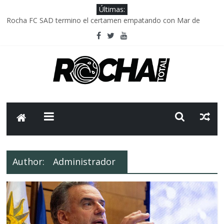
Últimas:
Rocha FC SAD termino el certamen empatando con Mar de
Fondo
Delegación parlamentaria uruguaya llega a Israel; el Frente
Amplio no participa del viaje
Caso Charles Carrera: la causa que sobrevivió al paso del tiempo
Criminalidad en Uruguay: menos delitos,los homicidios son lo
que golpean.
FNR: sostener el sistema sin que el paciente termine siendo el
financiador ?
Author:
Administrador