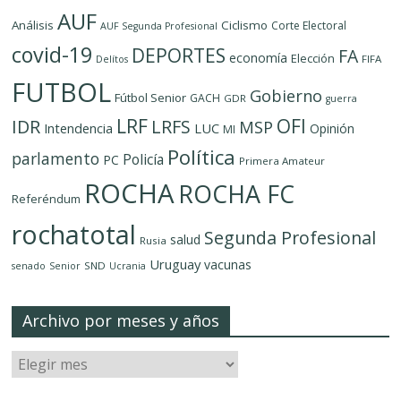
AUF
Análisis
Ciclismo
Corte Electoral
AUF Segunda Profesional
covid-19
DEPORTES
FA
economía
Elección
FIFA
Delítos
FUTBOL
Gobierno
Fútbol Senior
GACH
GDR
guerra
LRF
OFI
IDR
LRFS
MSP
LUC
Intendencia
Opinión
MI
Política
parlamento
Policía
PC
Primera Amateur
ROCHA
ROCHA FC
Referéndum
rochatotal
Segunda Profesional
salud
Rusia
Uruguay
vacunas
SND
senado
Senior
Ucrania
Archivo por meses y años