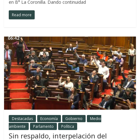
en B° La Coronilla. Dando continuidad
Read more
Destacadas
Economía
Gobierno
Medio
ambiente
Parlamento
Política
Sin respaldo, interpelación del