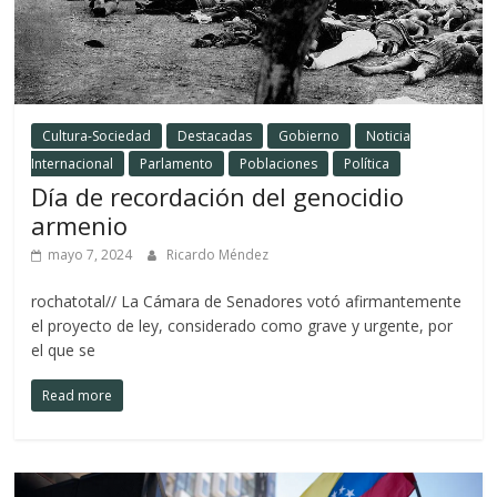
Cultura-Sociedad
Destacadas
Gobierno
Noticia
Internacional
Parlamento
Poblaciones
Política
Día de recordación del genocidio
armenio
mayo 7, 2024
Ricardo Méndez
rochatotal// La Cámara de Senadores votó afirmantemente
el proyecto de ley, considerado como grave y urgente, por
el que se
Read more