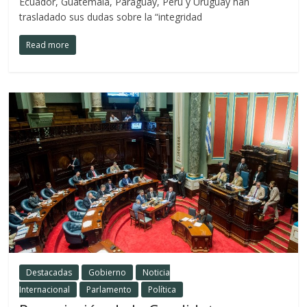
Ecuador, Guatemala, Paraguay, Perú y Uruguay han
trasladado sus dudas sobre la “integridad
Read more
Destacadas
Gobierno
Noticia
Internacional
Parlamento
Política