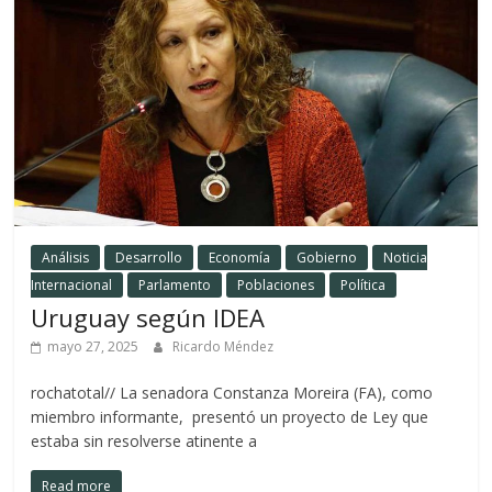
Análisis
Desarrollo
Economía
Gobierno
Noticia
Internacional
Parlamento
Poblaciones
Política
Uruguay según IDEA
mayo 27, 2025
Ricardo Méndez
rochatotal// La senadora Constanza Moreira (FA), como
miembro informante, presentó un proyecto de Ley que
estaba sin resolverse atinente a
Read more