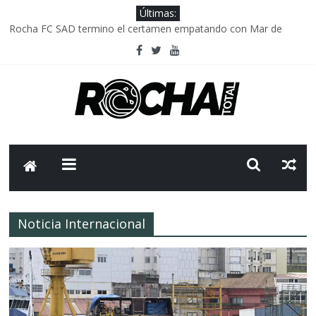
Últimas:
Rocha FC SAD termino el certamen empatando con Mar de
Fondo
Delegación parlamentaria uruguaya llega a Israel; el Frente
Amplio no participa del viaje
Caso Charles Carrera: la causa que sobrevivió al paso del tiempo
Criminalidad en Uruguay: menos delitos,los homicidios son lo
que golpean.
FNR: sostener el sistema sin que el paciente termine siendo el
financiador ?
Noticia Internacional