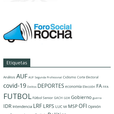
Etiquetas
AUF
Análisis
Ciclismo
Corte Electoral
AUF Segunda Profesional
covid-19
DEPORTES
FA
economía
Elección
FIFA
Delítos
FUTBOL
Gobierno
Fútbol Senior
GACH
GDR
guerra
LRF
OFI
IDR
LRFS
MSP
LUC
Intendencia
Opinión
MI