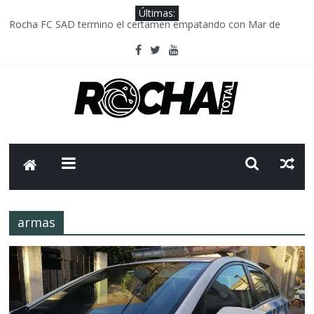
Últimas:
Rocha FC SAD termino el certamen empatando con Mar de
Fondo
Delegación parlamentaria uruguaya llega a Israel; el Frente
Amplio no participa del viaje
Caso Charles Carrera: la causa que sobrevivió al paso del tiempo
Criminalidad en Uruguay: menos delitos,los homicidios son lo
que golpean.
FNR: sostener el sistema sin que el paciente termine siendo el
financiador ?
armas