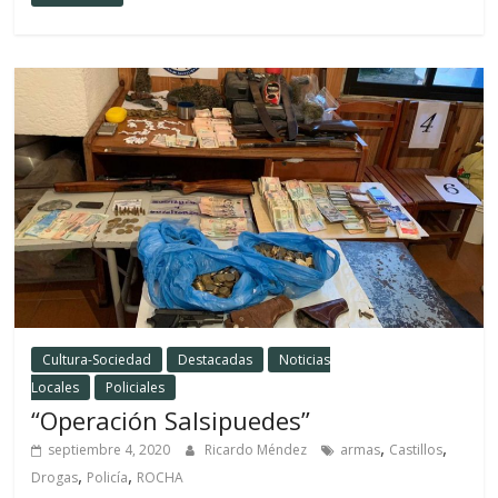
Cultura-Sociedad
Destacadas
Noticias
Locales
Policiales
“Operación Salsipuedes”
,
,
septiembre 4, 2020
Ricardo Méndez
armas
Castillos
,
,
Drogas
Policía
ROCHA