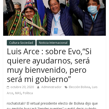
Cultura-Sociedad
Noticia Internacional
Luis Arce : sobre Evo,“Si
quiere ayudarnos, será
muy bienvenido, pero
será mi gobierno”
,
octubre 20, 2020
Administrador
Elección Bolivia
Luis
,
,
Arce
MAS
Política
rochatotal// El virtual presidente electo de Bolivia dijo que
su gestión buscará “tender puentes” y evitó decir cuándo