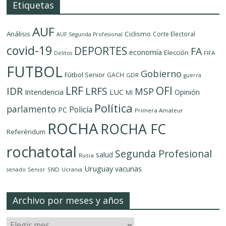
Etiquetas
AUF
Análisis
Ciclismo
Corte Electoral
AUF Segunda Profesional
covid-19
DEPORTES
FA
economía
Elección
FIFA
Delítos
FUTBOL
Gobierno
Fútbol Senior
GACH
GDR
guerra
LRF
OFI
IDR
LRFS
MSP
LUC
Intendencia
Opinión
MI
Política
parlamento
Policía
PC
Primera Amateur
ROCHA
ROCHA FC
Referéndum
rochatotal
Segunda Profesional
salud
Rusia
Uruguay
vacunas
SND
senado
Senior
Ucrania
Archivo por meses y años