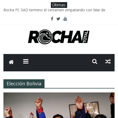
Últimas:
Rocha FC SAD termino el certamen empatando con Mar de
Fondo
Delegación parlamentaria uruguaya llega a Israel; el Frente
Amplio no participa del viaje
Caso Charles Carrera: la causa que sobrevivió al paso del tiempo
Criminalidad en Uruguay: menos delitos,los homicidios son lo
que golpean.
FNR: sostener el sistema sin que el paciente termine siendo el
financiador ?
Elección Bolivia