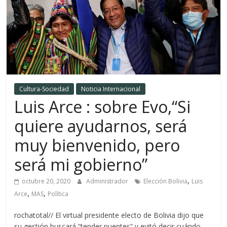
Cultura-Sociedad
Noticia Internacional
Luis Arce : sobre Evo,“Si
quiere ayudarnos, será
muy bienvenido, pero
será mi gobierno”
,
octubre 20, 2020
Administrador
Elección Bolivia
Luis
,
,
Arce
MAS
Política
rochatotal// El virtual presidente electo de Bolivia dijo que
su gestión buscará “tender puentes” y evitó decir cuándo