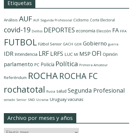
Etiquetas
AUF
Análisis
Ciclismo
Corte Electoral
AUF Segunda Profesional
covid-19
DEPORTES
FA
economía
Elección
FIFA
Delítos
FUTBOL
Gobierno
Fútbol Senior
GACH
GDR
guerra
LRF
OFI
IDR
LRFS
MSP
LUC
Intendencia
Opinión
MI
Política
parlamento
Policía
PC
Primera Amateur
ROCHA
ROCHA FC
Referéndum
rochatotal
Segunda Profesional
salud
Rusia
Uruguay
vacunas
SND
senado
Senior
Ucrania
Archivo por meses y años