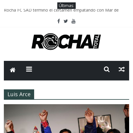
Últimas:
Rocha FC SAD termino el certamen empatando con Mar de
Fondo
Delegación parlamentaria uruguaya llega a Israel; el Frente
Amplio no participa del viaje
Caso Charles Carrera: la causa que sobrevivió al paso del tiempo
Criminalidad en Uruguay: menos delitos,los homicidios son lo
que golpean.
FNR: sostener el sistema sin que el paciente termine siendo el
financiador ?
Luis Arce