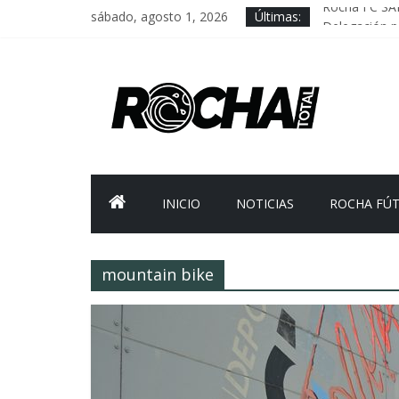
sábado, agosto 1, 2026
Últimas:
Rocha FC SA
Delegación pa
Caso Charles 
Criminalidad
FNR: sostener
INICIO
NOTICIAS
ROCHA FÚ
mountain bike