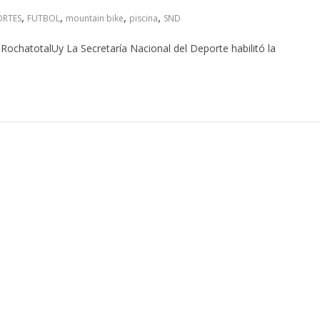
,
,
,
,
ORTES
FUTBOL
mountain bike
piscina
SND
ochatotalUy La Secretaría Nacional del Deporte habilitó la