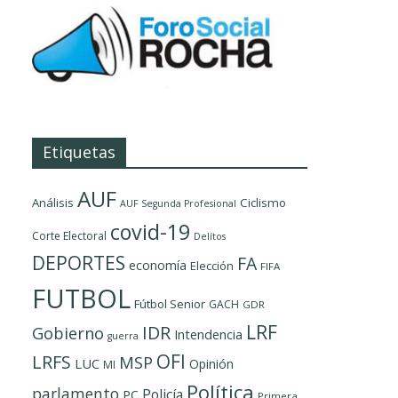
Etiquetas
AUF
Análisis
Ciclismo
AUF Segunda Profesional
covid-19
Corte Electoral
Delítos
DEPORTES
FA
economía
Elección
FIFA
FUTBOL
Fútbol Senior
GACH
GDR
LRF
IDR
Gobierno
Intendencia
guerra
OFI
LRFS
MSP
LUC
Opinión
MI
Política
parlamento
Policía
PC
Primera