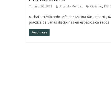
,
junio 26, 2021
Ricardo Méndez
Ciclismo
DEP
rochatotal//Ricardo Méndez Molina @mendezri , @R
práctica de varias disciplinas en espacios cerrados
Read more