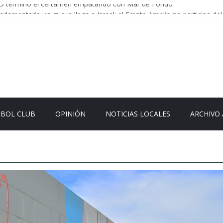
D termino el certamen empatando con Mar de Fondo
rlamentaria uruguaya llega a Israel; el Frente Amplio no participa del
Carrera: la causa que sobrevivió al paso del tiempo
 en Uruguay: menos delitos,los homicidios son lo que golpean.
 el sistema sin que el paciente termine siendo el financiador ?
TBOL CLUB
OPINIÓN
NOTICIAS LOCALES
ARCHIVO