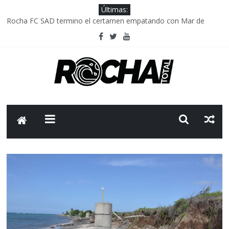
Últimas:
Rocha FC SAD termino el certamen empatando con Mar de
Fondo
Delegación parlamentaria uruguaya llega a Israel; el Frente
Amplio no participa del viaje
Caso Charles Carrera: la causa que sobrevivió al paso del tiempo
Criminalidad en Uruguay: menos delitos,los homicidios son lo
que golpean.
FNR: sostener el sistema sin que el paciente termine siendo el
financiador ?