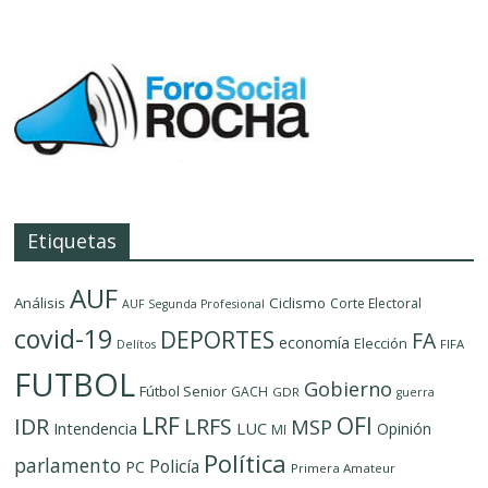
Etiquetas
AUF
Análisis
Ciclismo
Corte Electoral
AUF Segunda Profesional
covid-19
DEPORTES
FA
economía
Elección
FIFA
Delítos
FUTBOL
Gobierno
Fútbol Senior
GACH
GDR
guerra
LRF
OFI
IDR
LRFS
MSP
LUC
Intendencia
Opinión
MI
Política
parlamento
Policía
PC
Primera Amateur