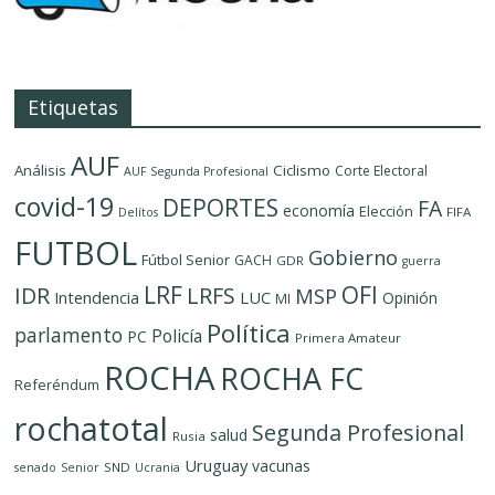
Etiquetas
AUF
Análisis
Ciclismo
Corte Electoral
AUF Segunda Profesional
covid-19
DEPORTES
FA
economía
Elección
FIFA
Delítos
FUTBOL
Gobierno
Fútbol Senior
GACH
GDR
guerra
LRF
OFI
IDR
LRFS
MSP
LUC
Intendencia
Opinión
MI
Política
parlamento
Policía
PC
Primera Amateur
ROCHA
ROCHA FC
Referéndum
rochatotal
Segunda Profesional
salud
Rusia
Uruguay
vacunas
SND
senado
Senior
Ucrania