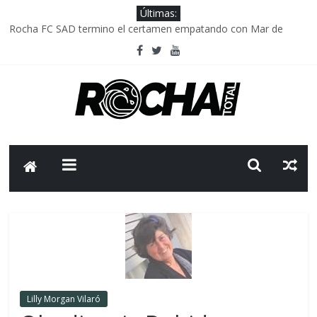
Últimas:
Rocha FC SAD termino el certamen empatando con Mar de
Fondo
Delegación parlamentaria uruguaya llega a Israel; el Frente
Amplio no participa del viaje
Caso Charles Carrera: la causa que sobrevivió al paso del tiempo
Criminalidad en Uruguay: menos delitos,los homicidios son lo
que golpean.
FNR: sostener el sistema sin que el paciente termine siendo el
financiador ?
Lilly Morgan Vilaró