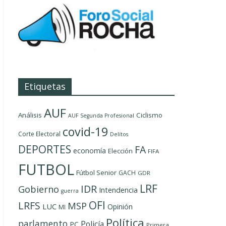
Etiquetas
AUF
Análisis
Ciclismo
AUF Segunda Profesional
covid-19
Corte Electoral
Delítos
DEPORTES
FA
economía
Elección
FIFA
FUTBOL
Fútbol Senior
GACH
GDR
LRF
IDR
Gobierno
Intendencia
guerra
OFI
LRFS
MSP
LUC
Opinión
MI
Política
parlamento
Policía
PC
Primera