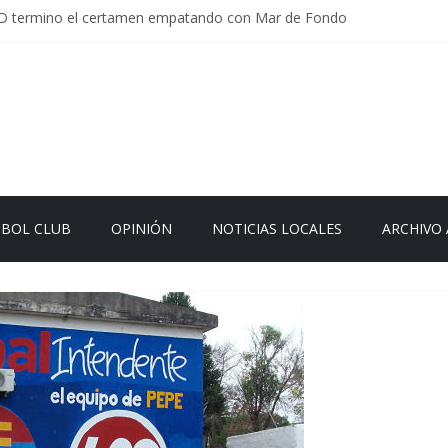
D termino el certamen empatando con Mar de Fondo
rlamentaria uruguaya llega a Israel; el Frente Amplio no participa del
Carrera: la causa que sobrevivió al paso del tiempo
 en Uruguay: menos delitos,los homicidios son lo que golpean.
 el sistema sin que el paciente termine siendo el financiador ?
TBOL CLUB
OPINIÓN
NOTICIAS LOCALES
ARCHIVO