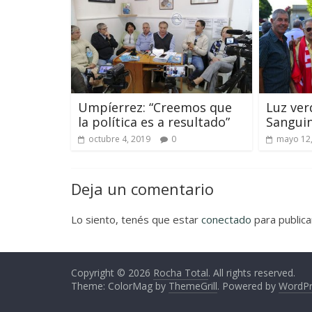
Umpíerrez: “Creemos que
Luz ver
la política es a resultado”
Sanguin
octubre 4, 2019
0
mayo 12
Deja un comentario
Lo siento, tenés que estar
conectado
para publica
Copyright © 2026
Rocha Total
. All rights reserved.
Theme: ColorMag by
ThemeGrill
. Powered by
WordPr