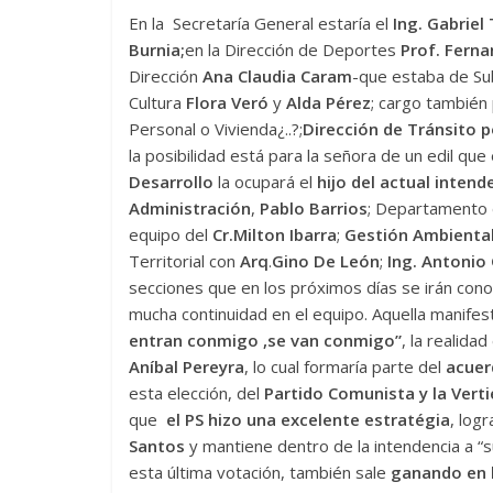
En la Secretaría General estaría el
Ing. Gabriel 
Burnia
;
en la Dirección de Deportes
Prof. Fern
Dirección
Ana Claudia Caram
-que estaba de Su
Cultura
Flora Veró
y
Alda Pérez
; cargo también
Personal o Vivienda¿..?;
Dirección de Tránsito po
la posibilidad está para la señora de un edil que
Desarrollo
la ocupará el
hijo del actual intend
Administración
,
Pablo Barrios
; Departamento 
equipo del
Cr.Milton Ibarra
;
Gestión Ambienta
Territorial con
Arq
.
Gino De León
;
Ing. Antonio
secciones que en los próximos días se irán con
mucha continuidad en el equipo. Aquella manifest
entran conmigo ,se van conmigo”
, la realida
Aníbal Pereyra
, lo cual formaría parte del
acuer
esta elección, del
Partido Comunista y la Verti
que
el PS hizo una excelente estratégia
, logr
Santos
y mantiene dentro de la intendencia a “s
esta última votación, también sale
ganando en l