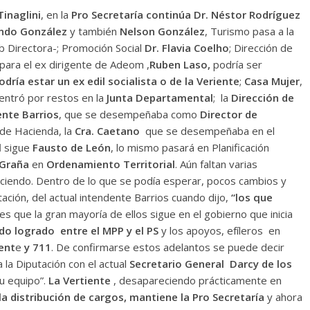
Tinaglini
, en la
Pro Secretaría continúa
Dr. Néstor Rodríguez
ando González
y también
Nelson González
, Turismo pasa a la
b Directora-; Promoción Social
Dr. Flavia Coelho
; Dirección de
 para el ex dirigente de Adeom ,
Ruben Laso,
podría ser
dría estar un ex edil socialista o de la Veriente
;
Casa Mujer
,
 entró por restos en la
Junta Departamental
; la
Dirección de
ente Barrios
, que se desempeñaba como
Director de
de Hacienda, la
Cra. Caetano
que se desempeñaba en el
l
sigue
Fausto de León
, lo mismo pasará en Planificación
 Graña
en
Ordenamiento Territorial
. Aún faltan varias
ociendo. Dentro de lo que se podía esperar, pocos cambios y
ación, del actual intendente Barrios cuando dijo,
“los que
d es que la gran mayoría de ellos sigue en el gobierno que inicia
do logrado entre el MPP y el PS
y los apoyos, efíleros en
ent
e
y 711
. De confirmarse estos adelantos se puede decir
a la Diputación con el actual
Secretario General Darcy de los
u equipo”.
La Vertiente
, desapareciendo prácticamente en
a distribución de cargos, mantiene la Pro Secretaría
y ahora