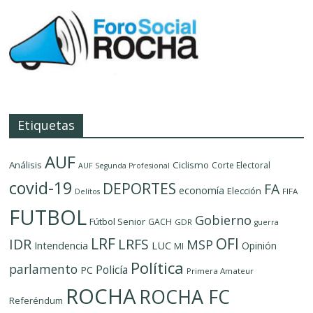
Etiquetas
AUF
Análisis
Ciclismo
Corte Electoral
AUF Segunda Profesional
covid-19
DEPORTES
FA
economía
Elección
FIFA
Delítos
FUTBOL
Gobierno
Fútbol Senior
GACH
GDR
guerra
LRF
OFI
IDR
LRFS
MSP
LUC
Intendencia
Opinión
MI
Política
parlamento
Policía
PC
Primera Amateur
ROCHA
ROCHA FC
Referéndum