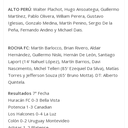
ALTO PERÚ
: Walter Plachot, Hugo Ansoategui, Guillermo
Martínez, Pablo Olivera, William Perera, Gustavo
Iglesias, Gonzalo Medina, Martín Penino, Sergio De la
Peña, Fernando Andino y Michael Dais.
ROCHA FC:
Martín Barlocco, Brian Rivero, Aldair
Hernández, Guillermo Niski, Hernán De León, Santiago
Laport (14′ Nahuel López), Martín Barrios, Davi
Nascimento, Michel Telleri (85′ Ezequiel Da Silva), Matías
Torres y Jefferson Souza (65′ Bruno Motta). DT: Alberto
Quintela.
Resultados
7ª Fecha
Huracán FC 0-3 Bella Vista
Potencia 1-3 Canadian
Los Halcones 0-4 La Luz
Colón 0-2 Uruguay Montevideo
Artigas 1-2 Platense