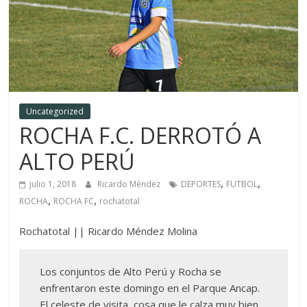
Uncategorized
ROCHA F.C. DERROTÓ A
ALTO PERÚ
,
,
julio 1, 2018
Ricardo Méndez
DEPORTES
FUTBOL
,
,
ROCHA
ROCHA FC
rochatotal
Rochatotal || Ricardo Méndez Molina
Los conjuntos de Alto Perú y Rocha se
enfrentaron este domingo en el Parque Ancap.
El celeste de visita ,cosa que le calza muy bien,