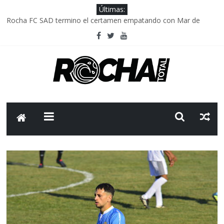
Últimas:
Rocha FC SAD termino el certamen empatando con Mar de
Fondo
Delegación parlamentaria uruguaya llega a Israel; el Frente
Amplio no participa del viaje
Caso Charles Carrera: la causa que sobrevivió al paso del tiempo
Criminalidad en Uruguay: menos delitos,los homicidios son lo
que golpean.
FNR: sostener el sistema sin que el paciente termine siendo el
financiador ?