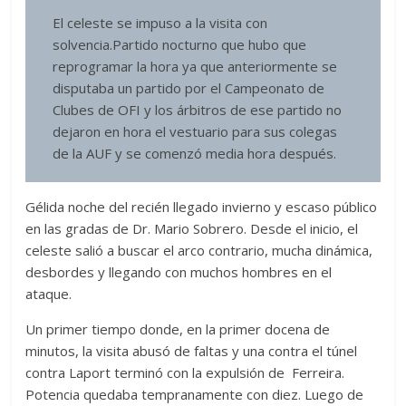
El celeste se impuso a la visita con
solvencia.Partido nocturno que hubo que
reprogramar la hora ya que anteriormente se
disputaba un partido por el Campeonato de
Clubes de OFI y los árbitros de ese partido no
dejaron en hora el vestuario para sus colegas
de la AUF y se comenzó media hora después.
Gélida noche del recién llegado invierno y escaso público
en las gradas de Dr. Mario Sobrero. Desde el inicio, el
celeste salió a buscar el arco contrario, mucha dinámica,
desbordes y llegando con muchos hombres en el
ataque.
Un primer tiempo donde, en la primer docena de
minutos, la visita abusó de faltas y una contra el túnel
contra Laport terminó con la expulsión de Ferreira.
Potencia quedaba tempranamente con diez. Luego de