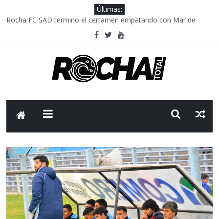
Últimas:
Rocha FC SAD termino el certamen empatando con Mar de
Fondo
Delegación parlamentaria uruguaya llega a Israel; el Frente
Amplio no participa del viaje
Caso Charles Carrera: la causa que sobrevivió al paso del tiempo
Criminalidad en Uruguay: menos delitos,los homicidios son lo
que golpean.
FNR: sostener el sistema sin que el paciente termine siendo el
financiador ?