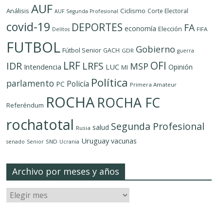
AUF
Análisis
Ciclismo
Corte Electoral
AUF Segunda Profesional
covid-19
DEPORTES
FA
economía
Elección
FIFA
Delítos
FUTBOL
Gobierno
Fútbol Senior
GACH
GDR
guerra
LRF
OFI
IDR
LRFS
MSP
LUC
Intendencia
Opinión
MI
Política
parlamento
Policía
PC
Primera Amateur
ROCHA
ROCHA FC
Referéndum
rochatotal
Segunda Profesional
salud
Rusia
Uruguay
vacunas
SND
senado
Senior
Ucrania
Archivo por meses y años