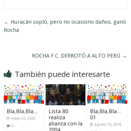
←
Huracán sopló, pero no ocasiono daños, ganó
Rocha
ROCHA F.C. DERROTÓ A ALTO PERÚ
→
También puede interesarte
Bla,Bla,Bla…
Lista 80
Bla,Bla,Bla…
realiza
01
mayo 25, 2020
alianza con la
agosto 19, 2019
0
2004