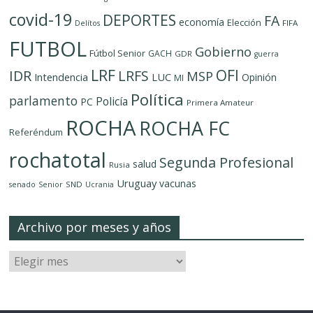
covid-19
DEPORTES
FA
economía
Elección
FIFA
Delítos
FUTBOL
Gobierno
Fútbol Senior
GACH
GDR
guerra
LRF
OFI
IDR
LRFS
MSP
LUC
Intendencia
Opinión
MI
Política
parlamento
Policía
PC
Primera Amateur
ROCHA
ROCHA FC
Referéndum
rochatotal
Segunda Profesional
salud
Rusia
Uruguay
vacunas
SND
senado
Senior
Ucrania
Archivo por meses y años