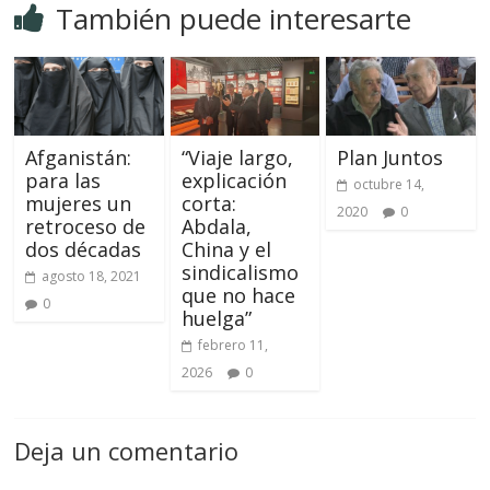
También puede interesarte
Afganistán:
“Viaje largo,
Plan Juntos
para las
explicación
octubre 14,
mujeres un
corta:
2020
0
retroceso de
Abdala,
dos décadas
China y el
sindicalismo
agosto 18, 2021
que no hace
0
huelga”
febrero 11,
2026
0
Deja un comentario