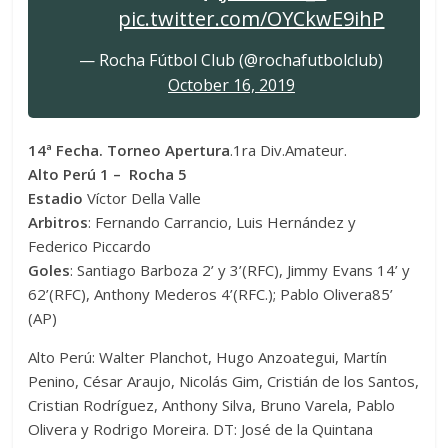
pic.twitter.com/OYCkwE9ihP
— Rocha Fútbol Club (@rochafutbolclub)
October 16, 2019
14ª Fecha. Torneo Apertura
.1ra Div.Amateur.
Alto Perú 1 – Rocha 5
Estadio
Víctor Della Valle
Arbitros
: Fernando Carrancio, Luis Hernández y
Federico Piccardo
Goles
: Santiago Barboza 2’ y 3’(RFC), Jimmy Evans 14’ y
62’(RFC), Anthony Mederos 4’(RFC.); Pablo Olivera85’
(AP)
Alto Perú: Walter Planchot, Hugo Anzoategui, Martín
Penino, César Araujo, Nicolás Gim, Cristián de los Santos,
Cristian Rodríguez, Anthony Silva, Bruno Varela, Pablo
Olivera y Rodrigo Moreira. DT: José de la Quintana