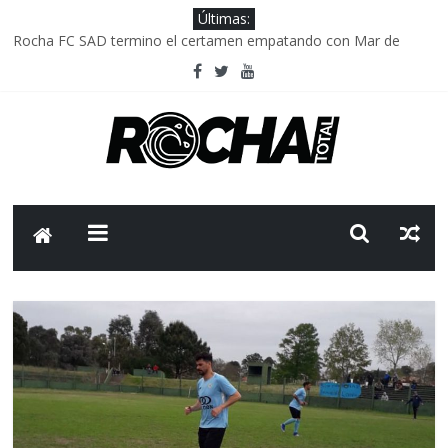
Últimas:
Rocha FC SAD termino el certamen empatando con Mar de
Fondo
Delegación parlamentaria uruguaya llega a Israel; el Frente
Amplio no participa del viaje
Caso Charles Carrera: la causa que sobrevivió al paso del tiempo
Criminalidad en Uruguay: menos delitos,los homicidios son lo
que golpean.
FNR: sostener el sistema sin que el paciente termine siendo el
financiador ?