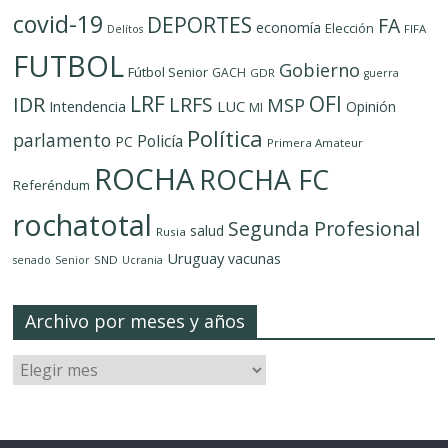
covid-19
DEPORTES
FA
economía
Elección
FIFA
Delítos
FUTBOL
Gobierno
Fútbol Senior
GACH
GDR
guerra
LRF
OFI
IDR
LRFS
MSP
LUC
Intendencia
Opinión
MI
Política
parlamento
Policía
PC
Primera Amateur
ROCHA
ROCHA FC
Referéndum
rochatotal
Segunda Profesional
salud
Rusia
Uruguay
vacunas
SND
senado
Senior
Ucrania
Archivo por meses y años