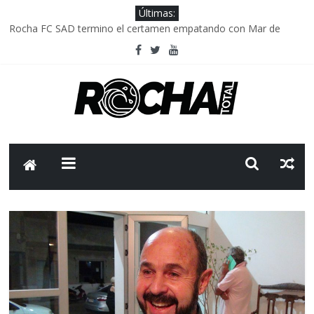
Últimas:
Rocha FC SAD termino el certamen empatando con Mar de
Fondo
Delegación parlamentaria uruguaya llega a Israel; el Frente
Amplio no participa del viaje
Caso Charles Carrera: la causa que sobrevivió al paso del tiempo
Criminalidad en Uruguay: menos delitos,los homicidios son lo
que golpean.
FNR: sostener el sistema sin que el paciente termine siendo el
financiador ?