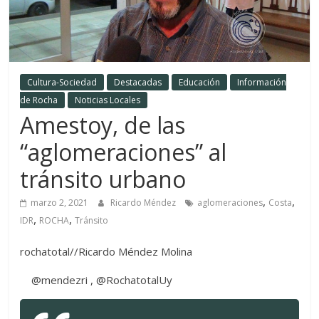
Cultura-Sociedad
Destacadas
Educación
Información
de Rocha
Noticias Locales
Amestoy, de las
“aglomeraciones” al
tránsito urbano
,
,
marzo 2, 2021
Ricardo Méndez
aglomeraciones
Costa
,
,
IDR
ROCHA
Tránsito
rochatotal//Ricardo Méndez Molina
@mendezri , @RochatotalUy