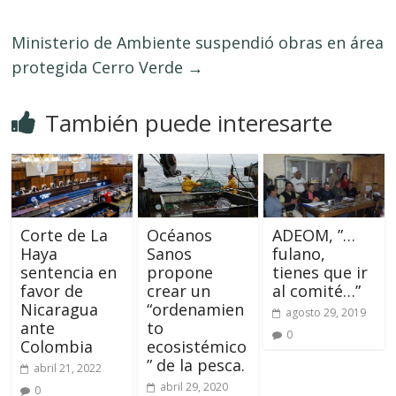
Ministerio de Ambiente suspendió obras en área
protegida Cerro Verde
→
También puede interesarte
Corte de La
Océanos
ADEOM, ”…
Haya
Sanos
fulano,
sentencia en
propone
tienes que ir
favor de
crear un
al comité…”
Nicaragua
“ordenamien
agosto 29, 2019
ante
to
0
Colombia
ecosistémico
” de la pesca.
abril 21, 2022
abril 29, 2020
0