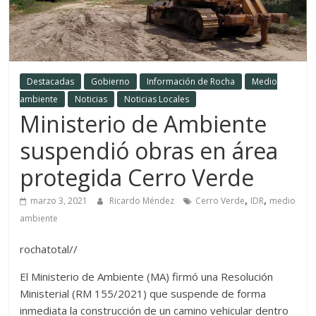
Destacadas
Gobierno
Información de Rocha
Medio
ambiente
Noticias
Noticias Locales
Ministerio de Ambiente
suspendió obras en área
protegida Cerro Verde
,
,
marzo 3, 2021
Ricardo Méndez
Cerro Verde
IDR
medio
ambiente
rochatotal//
El Ministerio de Ambiente (MA) firmó una Resolución
Ministerial (RM 155/2021) que suspende de forma
inmediata la construcción de un camino vehicular dentro