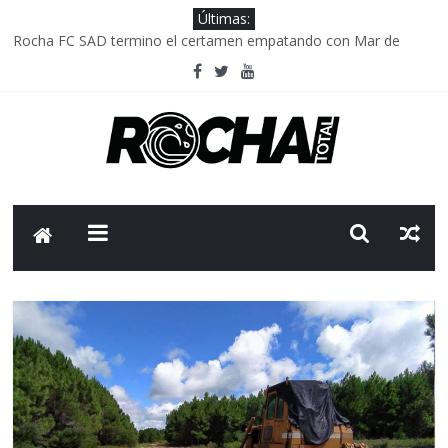
Últimas:
Rocha FC SAD termino el certamen empatando con Mar de
Fondo
Delegación parlamentaria uruguaya llega a Israel; el Frente
Amplio no participa del viaje
Caso Charles Carrera: la causa que sobrevivió al paso del tiempo
Criminalidad en Uruguay: menos delitos,los homicidios son lo
que golpean.
FNR: sostener el sistema sin que el paciente termine siendo el
financiador ?