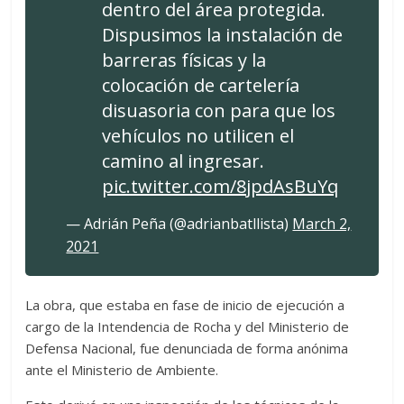
dentro del área protegida.
Dispusimos la instalación de
barreras físicas y la
colocación de cartelería
disuasoria con para que los
vehículos no utilicen el
camino al ingresar.
pic.twitter.com/8jpdAsBuYq
— Adrián Peña (@adrianbatllista)
March 2,
2021
La obra, que estaba en fase de inicio de ejecución a
cargo de la Intendencia de Rocha y del Ministerio de
Defensa Nacional, fue denunciada de forma anónima
ante el Ministerio de Ambiente.