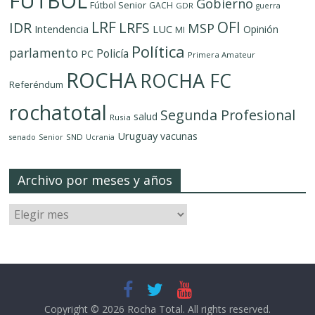
FUTBOL
Gobierno
Fútbol Senior
GACH
GDR
guerra
LRF
OFI
IDR
LRFS
MSP
LUC
Intendencia
Opinión
MI
Política
parlamento
Policía
PC
Primera Amateur
ROCHA
ROCHA FC
Referéndum
rochatotal
Segunda Profesional
salud
Rusia
Uruguay
vacunas
SND
senado
Senior
Ucrania
Archivo por meses y años
Copyright © 2026
Rocha Total
. All rights reserved.