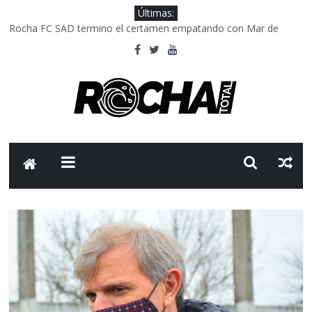
Últimas:
Rocha FC SAD termino el certamen empatando con Mar de
Fondo
Delegación parlamentaria uruguaya llega a Israel; el Frente
Amplio no participa del viaje
Caso Charles Carrera: la causa que sobrevivió al paso del tiempo
Criminalidad en Uruguay: menos delitos,los homicidios son lo
que golpean.
FNR: sostener el sistema sin que el paciente termine siendo el
financiador ?