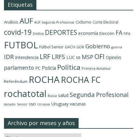
Etiquetas
AUF
Análisis
Ciclismo
Corte Electoral
AUF Segunda Profesional
covid-19
DEPORTES
FA
economía
Elección
FIFA
Delítos
FUTBOL
Gobierno
Fútbol Senior
GACH
GDR
guerra
LRF
OFI
IDR
LRFS
MSP
LUC
Intendencia
Opinión
MI
Política
parlamento
Policía
PC
Primera Amateur
ROCHA
ROCHA FC
Referéndum
rochatotal
Segunda Profesional
salud
Rusia
Uruguay
vacunas
SND
senado
Senior
Ucrania
Archivo por meses y años