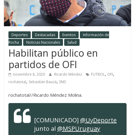
Deportes
Destacadas
Eventos
Información de
Rocha
Noticias Nacionales
Salud
Habilitan público en
partidos de OFI
,
,
noviembre 8, 2020
Ricardo Méndez
FUTBOL
OFI
,
,
rochatotal
Sebastián Bauzá
SND
rochatotal//Ricardo Méndez Molina.
[COMUNICADO]
@UyDeporte
junto al
@MSPUruguay