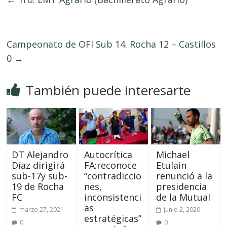
Campeonato de OFI Sub 14. Rocha 12 – Castillos
0
→
También puede interesarte
DT Alejandro
Autocrítica
Michael
Díaz dirigirá
FA:reconoce
Etulain
sub-17y sub-
“contradiccio
renunció a la
19 de Rocha
nes,
presidencia
FC
inconsistenci
de la Mutual
as
marzo 27, 2021
junio 2, 2020
estratégicas”
0
0