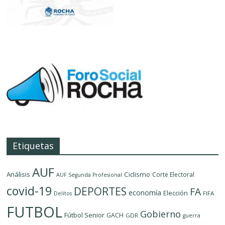
Etiquetas
AUF
Análisis
Ciclismo
Corte Electoral
AUF Segunda Profesional
covid-19
DEPORTES
FA
economía
Elección
FIFA
Delítos
FUTBOL
Gobierno
Fútbol Senior
GACH
GDR
guerra