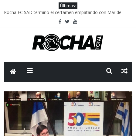
Últimas:
Rocha FC SAD termino el certamen empatando con Mar de
Fondo
Delegación parlamentaria uruguaya llega a Israel; el Frente
Amplio no participa del viaje
Caso Charles Carrera: la causa que sobrevivió al paso del tiempo
Criminalidad en Uruguay: menos delitos,los homicidios son lo
que golpean.
FNR: sostener el sistema sin que el paciente termine siendo el
financiador ?