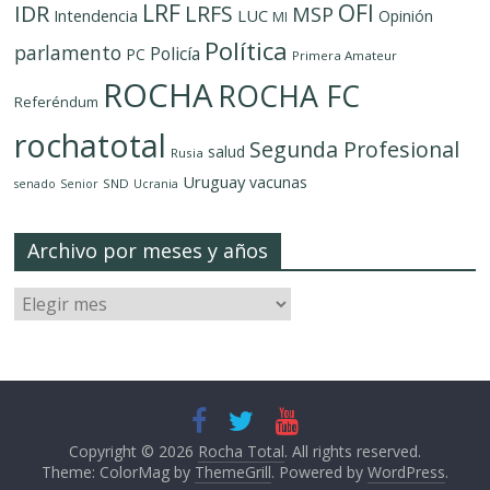
LRF
OFI
IDR
LRFS
MSP
LUC
Intendencia
Opinión
MI
Política
parlamento
Policía
PC
Primera Amateur
ROCHA
ROCHA FC
Referéndum
rochatotal
Segunda Profesional
salud
Rusia
Uruguay
vacunas
SND
senado
Senior
Ucrania
Archivo por meses y años
Copyright © 2026
Rocha Total
. All rights reserved.
Theme: ColorMag by
ThemeGrill
. Powered by
WordPress
.