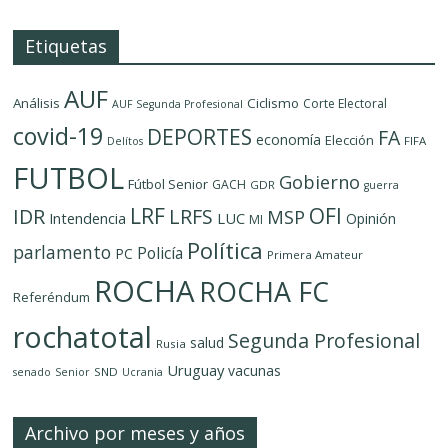
Etiquetas
AUF
Análisis
Ciclismo
Corte Electoral
AUF Segunda Profesional
covid-19
DEPORTES
FA
economía
Elección
FIFA
Delítos
FUTBOL
Gobierno
Fútbol Senior
GACH
GDR
guerra
LRF
OFI
IDR
LRFS
MSP
LUC
Intendencia
Opinión
MI
Política
parlamento
Policía
PC
Primera Amateur
ROCHA
ROCHA FC
Referéndum
rochatotal
Segunda Profesional
salud
Rusia
Uruguay
vacunas
SND
senado
Senior
Ucrania
Archivo por meses y años