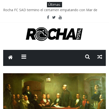
Últimas:
Rocha FC SAD termino el certamen empatando con Mar de
Fondo
Delegación parlamentaria uruguaya llega a Israel; el Frente
Amplio no participa del viaje
Caso Charles Carrera: la causa que sobrevivió al paso del tiempo
Criminalidad en Uruguay: menos delitos,los homicidios son lo
que golpean.
FNR: sostener el sistema sin que el paciente termine siendo el
financiador ?