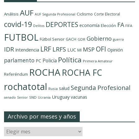
AUF
Análisis
Ciclismo
Corte Electoral
AUF Segunda Profesional
covid-19
DEPORTES
FA
economía
Elección
FIFA
Delítos
FUTBOL
Gobierno
Fútbol Senior
GACH
GDR
guerra
LRF
OFI
IDR
LRFS
MSP
LUC
Intendencia
Opinión
MI
Política
parlamento
Policía
PC
Primera Amateur
ROCHA
ROCHA FC
Referéndum
rochatotal
Segunda Profesional
salud
Rusia
Uruguay
vacunas
SND
senado
Senior
Ucrania
Archivo por meses y años