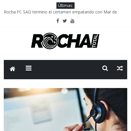
Últimas:
Rocha FC SAD termino el certamen empatando con Mar de
Fondo
Delegación parlamentaria uruguaya llega a Israel; el Frente
Amplio no participa del viaje
Caso Charles Carrera: la causa que sobrevivió al paso del tiempo
Criminalidad en Uruguay: menos delitos,los homicidios son lo
que golpean.
FNR: sostener el sistema sin que el paciente termine siendo el
financiador ?