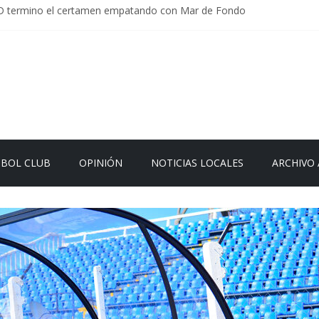
D termino el certamen empatando con Mar de Fondo
rlamentaria uruguaya llega a Israel; el Frente Amplio no participa del 
Carrera: la causa que sobrevivió al paso del tiempo
en Uruguay: menos delitos,los homicidios son lo que golpean.
 el sistema sin que el paciente termine siendo el financiador ?
TBOL CLUB
OPINIÓN
NOTICIAS LOCALES
ARCHIVO