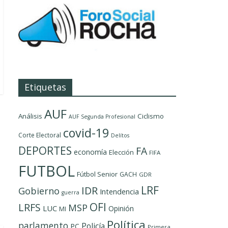
Etiquetas
AUF
Análisis
Ciclismo
AUF Segunda Profesional
covid-19
Corte Electoral
Delítos
DEPORTES
FA
economía
Elección
FIFA
FUTBOL
Fútbol Senior
GACH
GDR
LRF
IDR
Gobierno
Intendencia
guerra
OFI
LRFS
MSP
LUC
Opinión
MI
Política
parlamento
Policía
PC
Primera