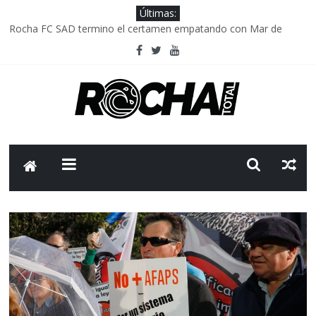
Últimas:
Rocha FC SAD termino el certamen empatando con Mar de
Fondo
Delegación parlamentaria uruguaya llega a Israel; el Frente
Amplio no participa del viaje
Caso Charles Carrera: la causa que sobrevivió al paso del tiempo
Criminalidad en Uruguay: menos delitos,los homicidios son lo
que golpean.
FNR: sostener el sistema sin que el paciente termine siendo el
financiador ?