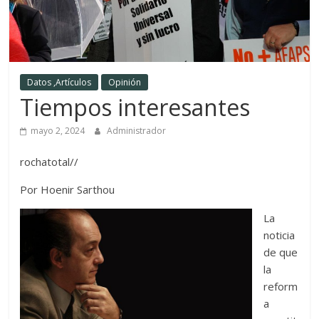
Datos ,Artículos
Opinión
Tiempos interesantes
mayo 2, 2024
Administrador
rochatotal//
Por Hoenir Sarthou
La
noticia
de que
la
reform
a