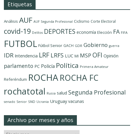
Etiquetas
AUF
Análisis
Ciclismo
Corte Electoral
AUF Segunda Profesional
covid-19
DEPORTES
FA
economía
Elección
FIFA
Delítos
FUTBOL
Gobierno
Fútbol Senior
GACH
GDR
guerra
LRF
OFI
IDR
LRFS
MSP
LUC
Intendencia
Opinión
MI
Política
parlamento
Policía
PC
Primera Amateur
ROCHA
ROCHA FC
Referéndum
rochatotal
Segunda Profesional
salud
Rusia
Uruguay
vacunas
SND
senado
Senior
Ucrania
Archivo por meses y años