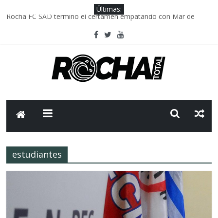
Últimas:
Rocha FC SAD termino el certamen empatando con Mar de
Fondo
Delegación parlamentaria uruguaya llega a Israel; el Frente
Amplio no participa del viaje
Caso Charles Carrera: la causa que sobrevivió al paso del tiempo
Criminalidad en Uruguay: menos delitos,los homicidios son lo
que golpean.
FNR: sostener el sistema sin que el paciente termine siendo el
financiador ?
estudiantes