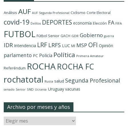
AUF
Análisis
Ciclismo
Corte Electoral
AUF Segunda Profesional
covid-19
DEPORTES
FA
economía
Elección
FIFA
Delítos
FUTBOL
Gobierno
Fútbol Senior
GACH
GDR
guerra
LRF
OFI
IDR
LRFS
MSP
LUC
Intendencia
Opinión
MI
Política
parlamento
Policía
PC
Primera Amateur
ROCHA
ROCHA FC
Referéndum
rochatotal
Segunda Profesional
salud
Rusia
Uruguay
vacunas
SND
senado
Senior
Ucrania
Archivo por meses y años