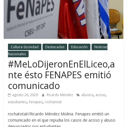
Cultura-Sociedad
Destacadas
Educación
Noticias
Nacionales
#MeLoDijeronEnElLiceo,a
nte ésto FENAPES emitió
comunicado
,
,
agosto 26, 2020
Ricardo Méndez
abusos
acoso
,
,
estudiantes
Fenapes
rochatotal
rochatotal//Ricardo Méndez Molina. Fenapes emitió un
comunicado en el que repudia los casos de acoso y abuso
denunciados por estudiantes.