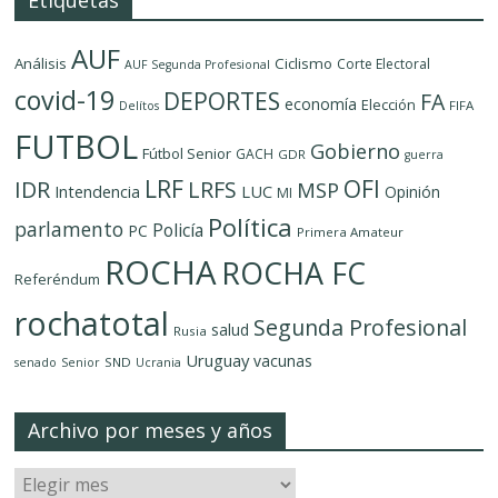
AUF
Análisis
Ciclismo
Corte Electoral
AUF Segunda Profesional
covid-19
DEPORTES
FA
economía
Elección
FIFA
Delítos
FUTBOL
Gobierno
Fútbol Senior
GACH
GDR
guerra
LRF
OFI
IDR
LRFS
MSP
LUC
Intendencia
Opinión
MI
Política
parlamento
Policía
PC
Primera Amateur
ROCHA
ROCHA FC
Referéndum
rochatotal
Segunda Profesional
salud
Rusia
Uruguay
vacunas
SND
senado
Senior
Ucrania
Archivo por meses y años