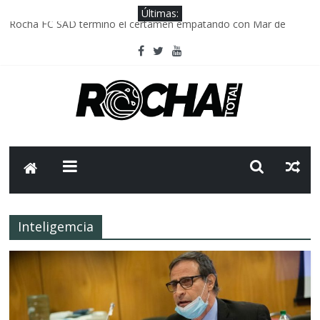
Últimas:
Rocha FC SAD termino el certamen empatando con Mar de
Fondo
Delegación parlamentaria uruguaya llega a Israel; el Frente
Amplio no participa del viaje
Caso Charles Carrera: la causa que sobrevivió al paso del tiempo
Criminalidad en Uruguay: menos delitos,los homicidios son lo
que golpean.
FNR: sostener el sistema sin que el paciente termine siendo el
financiador ?
Inteligemcia