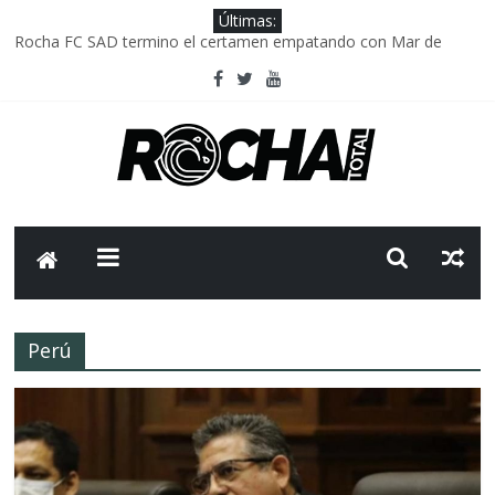
Últimas:
Rocha FC SAD termino el certamen empatando con Mar de
Fondo
Delegación parlamentaria uruguaya llega a Israel; el Frente
Amplio no participa del viaje
Caso Charles Carrera: la causa que sobrevivió al paso del tiempo
Criminalidad en Uruguay: menos delitos,los homicidios son lo
que golpean.
FNR: sostener el sistema sin que el paciente termine siendo el
financiador ?
Perú