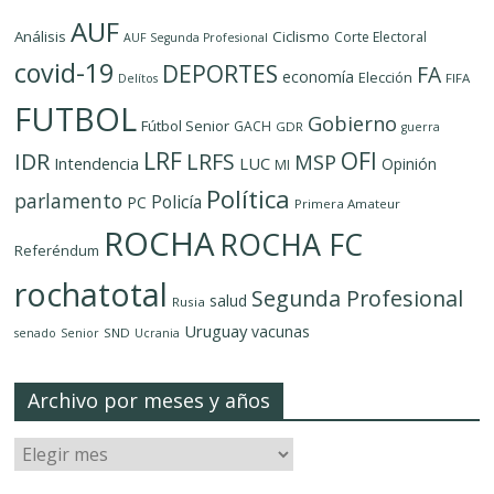
AUF
Análisis
Ciclismo
Corte Electoral
AUF Segunda Profesional
covid-19
DEPORTES
FA
economía
Elección
FIFA
Delítos
FUTBOL
Gobierno
Fútbol Senior
GACH
GDR
guerra
LRF
OFI
IDR
LRFS
MSP
LUC
Intendencia
Opinión
MI
Política
parlamento
Policía
PC
Primera Amateur
ROCHA
ROCHA FC
Referéndum
rochatotal
Segunda Profesional
salud
Rusia
Uruguay
vacunas
SND
senado
Senior
Ucrania
Archivo por meses y años