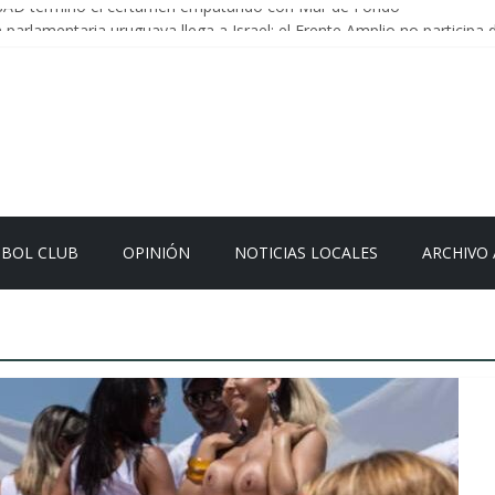
SAD termino el certamen empatando con Mar de Fondo
parlamentaria uruguaya llega a Israel; el Frente Amplio no participa d
es Carrera: la causa que sobrevivió al paso del tiempo
ad en Uruguay: menos delitos,los homicidios son lo que golpean.
er el sistema sin que el paciente termine siendo el financiador ?
TBOL CLUB
OPINIÓN
NOTICIAS LOCALES
ARCHIVO