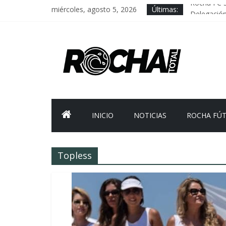
miércoles, agosto 5, 2026
Últimas:
Rocha FC 
Delegación 
Caso Charl
Criminalid
FNR: sosten
INICIO
NOTICIAS
ROCHA FÚ
Topless