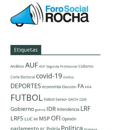
Etiquetas
AUF
Análisis
Ciclismo
AUF Segunda Profesional
covid-19
Corte Electoral
Delítos
DEPORTES
FA
economía
Elección
FIFA
FUTBOL
Fútbol Senior
GACH
GDR
LRF
IDR
Gobierno
Intendencia
guerra
OFI
LRFS
MSP
LUC
Opinión
MI
Política
parlamento
Policía
PC
Primera