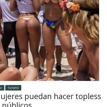
to
Turismo
mujeres puedan hacer topless
s públicos