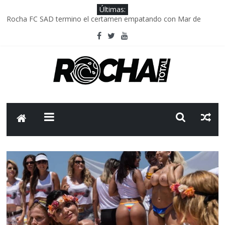
Últimas:
Rocha FC SAD termino el certamen empatando con Mar de
Fondo
Delegación parlamentaria uruguaya llega a Israel; el Frente
Amplio no participa del viaje
Caso Charles Carrera: la causa que sobrevivió al paso del tiempo
Criminalidad en Uruguay: menos delitos,los homicidios son lo
que golpean.
FNR: sostener el sistema sin que el paciente termine siendo el
financiador ?