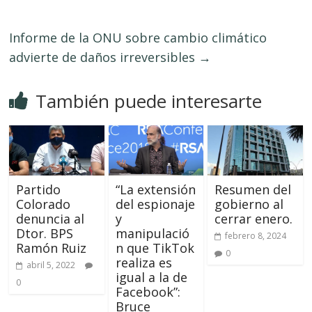
Informe de la ONU sobre cambio climático
advierte de daños irreversibles
→
También puede interesarte
Partido
“La extensión
Resumen del
Colorado
del espionaje
gobierno al
denuncia al
y
cerrar enero.
Dtor. BPS
manipulació
febrero 8, 2024
Ramón Ruiz
n que TikTok
0
realiza es
abril 5, 2022
igual a la de
0
Facebook”:
Bruce