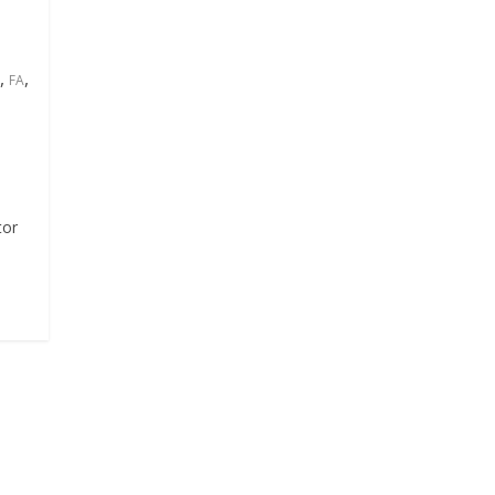
,
,
FA
or