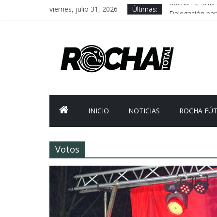
viernes, julio 31, 2026
Últimas:
Rocha FC SAD 
Delegación parl
Caso Charles Ca
Criminalidad e
FNR: sostener e
INICIO
NOTICIAS
ROCHA FÚ
Votos