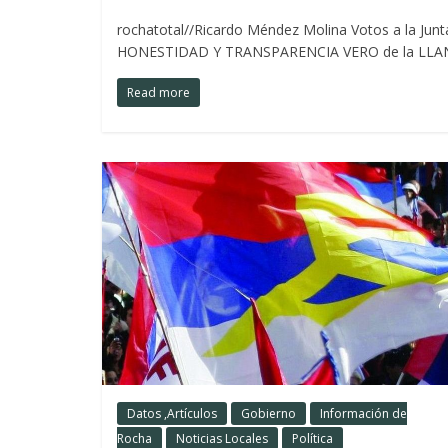
rochatotal//Ricardo Méndez Molina Votos a la Jun
HONESTIDAD Y TRANSPARENCIA VERO de la LLAN
Read more
Datos ,Artículos
Gobierno
Información de
Rocha
Noticias Locales
Política