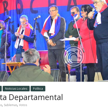
Noticias Locales
Política
nta Departamental
,
,
as
Sublemas
Votos