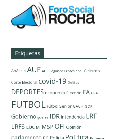
Etiquetas
AUF
Análisis
Ciclismo
AUF Segunda Profesional
covid-19
Corte Electoral
Delítos
DEPORTES
FA
economía
Elección
FIFA
FUTBOL
Fútbol Senior
GACH
GDR
LRF
IDR
Gobierno
Intendencia
guerra
OFI
LRFS
MSP
LUC
Opinión
MI
Política
parlamento
Policía
PC
Primera