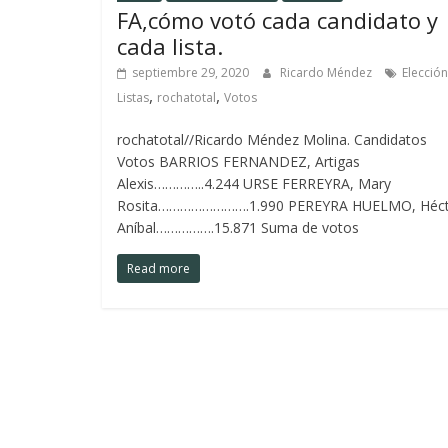
FA,cómo votó cada candidato y
cada lista.
septiembre 29, 2020
Ricardo Méndez
Elección
,
,
Listas
rochatotal
Votos
rochatotal//Ricardo Méndez Molina. Candidatos
Votos BARRIOS FERNANDEZ, Artigas
Alexis…………..4.244 URSE FERREYRA, Mary
Rosita…………………….1.990 PEREYRA HUELMO, Héct
Aníbal…………….15.871 Suma de votos
Read more