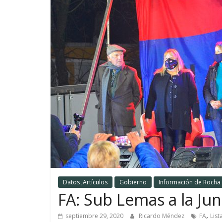
Datos ,Artículos
Gobierno
Información de Rocha
FA: Sub Lemas a la Ju
,
septiembre 29, 2020
Ricardo Méndez
FA
List