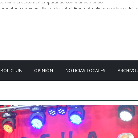
termino el certamen empatando con Mar de Fondo
amentaria uruguaya llega a Israel; el Frente Amplio no participa del vi
rrera: la causa que sobrevivió al paso del tiempo
n Uruguay: menos delitos,los homicidios son lo que golpean.
l sistema sin que el paciente termine siendo el financiador ?
TBOL CLUB
OPINIÓN
NOTICIAS LOCALES
ARCHIVO