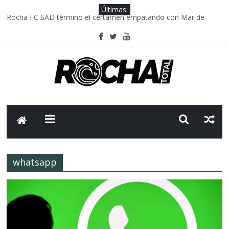
Últimas:
Rocha FC SAD termino el certamen empatando con Mar de
Fondo
Delegación parlamentaria uruguaya llega a Israel; el Frente
Amplio no participa del viaje
Caso Charles Carrera: la causa que sobrevivió al paso del tiempo
Criminalidad en Uruguay: menos delitos,los homicidios son lo
que golpean.
FNR: sostener el sistema sin que el paciente termine siendo el
financiador ?
whatsapp