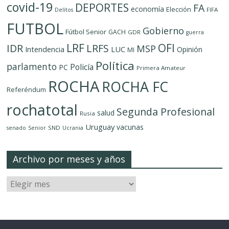
covid-19
DEPORTES
FA
economía
Elección
FIFA
Delítos
FUTBOL
Gobierno
Fútbol Senior
GACH
GDR
guerra
LRF
OFI
IDR
LRFS
MSP
LUC
Intendencia
Opinión
MI
Política
parlamento
Policía
PC
Primera Amateur
ROCHA
ROCHA FC
Referéndum
rochatotal
Segunda Profesional
salud
Rusia
Uruguay
vacunas
SND
senado
Senior
Ucrania
Archivo por meses y años