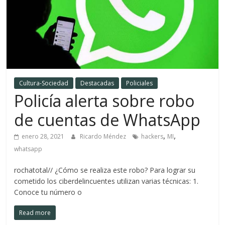
Cultura-Sociedad
Destacadas
Policiales
Policía alerta sobre robo
de cuentas de WhatsApp
,
,
enero 28, 2021
Ricardo Méndez
hackers
MI
whatsapp
rochatotal// ¿Cómo se realiza este robo? Para lograr su
cometido los ciberdelincuentes utilizan varias técnicas: 1.
Conoce tu número o
Read more