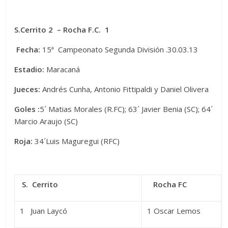
S.Cerrito 2 – Rocha F.C. 1
Fecha:
15ª Campeonato Segunda División .30.03.13
Estadio:
Maracaná
Jueces:
Andrés Cunha, Antonio Fittipaldi y Daniel Olivera
Goles :
5´ Matias Morales (R.FC); 63´ Javier Benia (SC); 64´
Marcio Araujo (SC)
Roja:
34´Luis Maguregui (RFC)
S. Cerrito
Rocha FC
1 Juan Laycó
1 Oscar Lemos