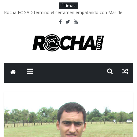
Últimas:
Rocha FC SAD termino el certamen empatando con Mar de
Fondo
Delegación parlamentaria uruguaya llega a Israel; el Frente
Amplio no participa del viaje
Caso Charles Carrera: la causa que sobrevivió al paso del tiempo
Criminalidad en Uruguay: menos delitos,los homicidios son lo
que golpean.
FNR: sostener el sistema sin que el paciente termine siendo el
financiador ?