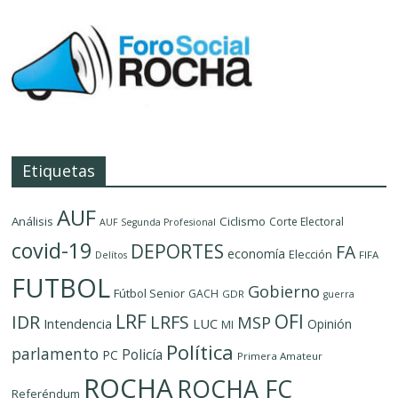
Etiquetas
AUF
Análisis
Ciclismo
Corte Electoral
AUF Segunda Profesional
covid-19
DEPORTES
FA
economía
Elección
FIFA
Delítos
FUTBOL
Gobierno
Fútbol Senior
GACH
GDR
guerra
LRF
OFI
IDR
LRFS
MSP
LUC
Intendencia
Opinión
MI
Política
parlamento
Policía
PC
Primera Amateur
ROCHA
ROCHA FC
Referéndum