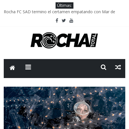
Últimas:
Rocha FC SAD termino el certamen empatando con Mar de
Fondo
Delegación parlamentaria uruguaya llega a Israel; el Frente
Amplio no participa del viaje
Caso Charles Carrera: la causa que sobrevivió al paso del tiempo
Criminalidad en Uruguay: menos delitos,los homicidios son lo
que golpean.
FNR: sostener el sistema sin que el paciente termine siendo el
financiador ?