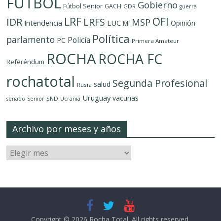
FUTBOL
Gobierno
Fútbol Senior
GACH
GDR
guerra
LRF
OFI
IDR
LRFS
MSP
LUC
Intendencia
Opinión
MI
Política
parlamento
Policía
PC
Primera Amateur
ROCHA
ROCHA FC
Referéndum
rochatotal
Segunda Profesional
salud
Rusia
Uruguay
vacunas
SND
senado
Senior
Ucrania
Archivo por meses y años
Copyright © 2026
Rocha Total
. All rights reserved.