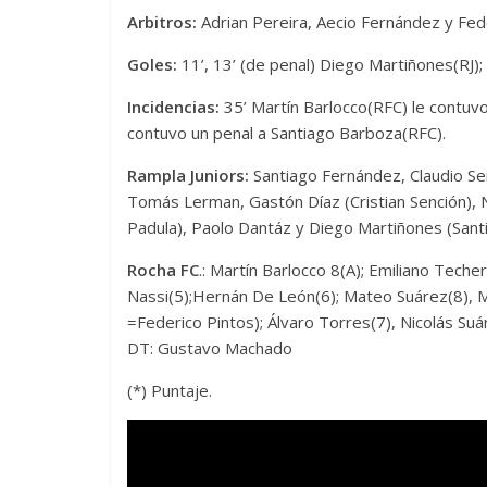
Arbitros:
Adrian Pereira, Aecio Fernández y Fed
Goles:
11’, 13’ (de penal) Diego Martiñones(RJ);
Incidencias:
35’ Martín Barlocco(RFC) le contuvo
contuvo un penal a Santiago Barboza(RFC).
Rampla Juniors:
Santiago Fernández, Claudio Ser
Tomás Lerman, Gastón Díaz (Cristian Sención), 
Padula), Paolo Dantáz y Diego Martiñones (Santi
Rocha FC
.: Martín Barlocco 8(A); Emiliano Tech
Nassi(5);Hernán De León(6); Mateo Suárez(8), Ma
=Federico Pintos); Álvaro Torres(7), Nicolás Suá
DT: Gustavo Machado
(*) Puntaje.