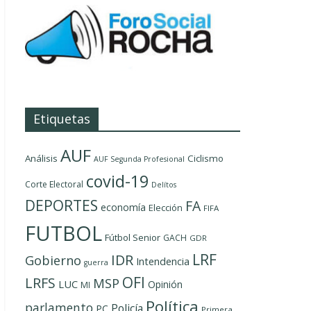
Etiquetas
AUF
Análisis
Ciclismo
AUF Segunda Profesional
covid-19
Corte Electoral
Delítos
DEPORTES
FA
economía
Elección
FIFA
FUTBOL
Fútbol Senior
GACH
GDR
LRF
IDR
Gobierno
Intendencia
guerra
OFI
LRFS
MSP
LUC
Opinión
MI
Política
parlamento
Policía
PC
Primera