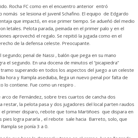
rtido. Rocha FC como en el encuentro anterior entró
o nomás se lesiona el juvenil Schafino. El equipo de Edgardo
ventaja que impactó, en ese primer tiempo. Se adueñó del medio
n letales. Pelota parada, peinada en el primer palo y en el
nes aprovechó el regalo. Se repitió la jugada como en el
erecho de la defensa celeste. Preocupante.
el segundo; penal de Nassi , balón que pega en su mano
a el segundo. En una docena de minutos el “picapiedra”
tramo superando en todos los aspectos del juego a un celeste
dia hora y Rampla asediaba, llega un nuevo penal por falta de
 lo contiene. Fue como un respiro .
e arco de Fernández, sobre tres cuartos de cancha dos
a restar, la pelota pasa y dos jugadores del local parten raudos
par el primer disparo, rebote que toma Martiñoes que dispara en
pies logra pararla , el rebote sale hacia Barreto, solo, que
 Rampla se ponía 3 a 0.