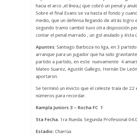
hacia el arco ,el línea,( que cobró un penal y anu
Sobre el final Evans se va hasta el fondo y cuan
medio, que un defensa llegando de atrás logro 
segundo tramo cambió tuvo otra disposición pero
contar el penal marrado , un gol anulado y ésta 
Apuntes
: Santiago Barboza no liga, en 3 partid
arranque para un jugador que ha sido gravitante
partido a partido, en este nuevamente 4 amarill
Mateo Suarez, Agustín Gallego, Hernán De León
aportaron.
Se terminó un invicto que el celeste traía de 22 
números para recordar.
Rampla Juniors 3 – Rocha FC 1
5ta Fecha.
1ra Rueda. Segunda Profesional 04.
Estadio:
Charrúa