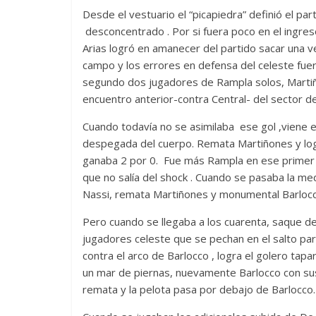
Desde el vestuario el “picapiedra” definió el pa
desconcentrado . Por si fuera poco en el ingres
Arias logró en amanecer del partido sacar una 
campo y los errores en defensa del celeste fuero
segundo dos jugadores de Rampla solos, Martiño
encuentro anterior-contra Central- del sector d
Cuando todavía no se asimilaba ese gol ,viene 
despegada del cuerpo. Remata Martiñones y logr
ganaba 2 por 0. Fue más Rampla en ese primer 
que no salía del shock . Cuando se pasaba la me
Nassi, remata Martiñones y monumental Barlocco
Pero cuando se llegaba a los cuarenta, saque d
jugadores celeste que se pechan en el salto par
contra el arco de Barlocco , logra el golero ta
un mar de piernas, nuevamente Barlocco con sus 
remata y la pelota pasa por debajo de Barlocco.