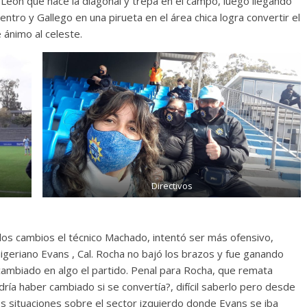
León que hace la diagonal y trepa en el campo, luego llegando
centro y Gallego en una pirueta en el área chica logra convertir el
 ánimo al celeste.
Directivos
los cambios el técnico Machado, intentó ser más ofensivo,
geriano Evans , Cal. Rocha no bajó los brazos y fue ganando
cambiado en algo el partido. Penal para Rocha, que remata
ría haber cambiado si se convertía?, difícil saberlo pero desde
os situaciones sobre el sector izquierdo donde Evans se iba