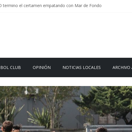
D termino el certamen empatando con Mar de Fondo
rlamentaria uruguaya llega a Israel; el Frente Amplio no participa del 
Carrera: la causa que sobrevivió al paso del tiempo
en Uruguay: menos delitos,los homicidios son lo que golpean.
 el sistema sin que el paciente termine siendo el financiador ?
TBOL CLUB
OPINIÓN
NOTICIAS LOCALES
ARCHIVO