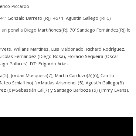
erico Piccardo
 41’ Gonzalo Barreto (RJ); 45+1’ Agustín Gallego (RFC)
 un penal a Diego Martiñones(R); 70’ Santiago Fernández(RJ) le
vetti, Willians Martínez, Luis Maldonado, Richard Rodríguez,
Nicolás Fernández (Diego Rosa), Horacio Sequeira (Oscar
ago Pallares). DT: Edgardo Arias
era(5)=Jordan Mosquera(7); Martín Cardozo(A)(6); Camilo
teo Schiaffino(..) =Matías Arismendi (5); Agustín Gallego(8)
rez (6)=Sebastián Cal(7) y Santiago Barboza (5) (Jimmy Evans).