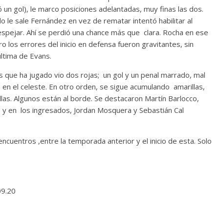
ló un gol), le marco posiciones adelantadas, muy finas las dos.
do le sale Fernández en vez de rematar intentó habilitar al
espejar. Ahí se perdió una chance más que clara. Rocha en ese
 los errores del inicio en defensa fueron gravitantes, sin
última de Evans.
os que ha jugado vio dos rojas; un gol y un penal marrado, mal
 en el celeste. En otro orden, se sigue acumulando amarillas,
as. Algunos están al borde. Se destacaron Martín Barlocco,
 y en los ingresados, Jordan Mosquera y Sebastián Cal
encuentros ,entre la temporada anterior y el inicio de esta. Solo
09.20