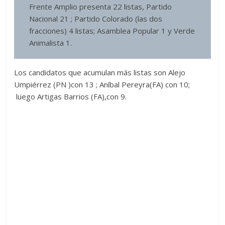
Frente Amplio presenta 22 listas, Partido
Nacional 21 ; Partido Colorado (las dos
fracciones) 4 listas; Asamblea Popular 1 y Verde
Animalista 1.
Los candidatos que acumulan más listas son Alejo
Umpiérrez (PN )con 13 ; Aníbal Pereyra(FA) con 10;
luego Artigas Barrios (FA),con 9.