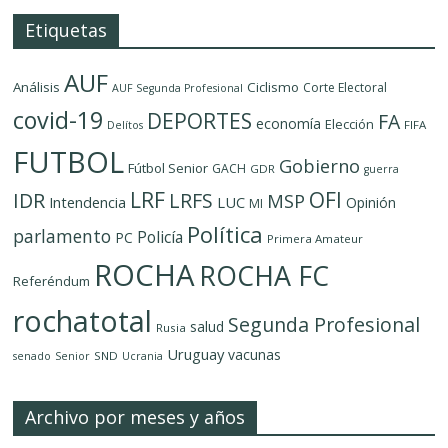
Etiquetas
AUF
Análisis
Ciclismo
Corte Electoral
AUF Segunda Profesional
covid-19
DEPORTES
FA
economía
Elección
FIFA
Delítos
FUTBOL
Gobierno
Fútbol Senior
GACH
GDR
guerra
LRF
OFI
IDR
LRFS
MSP
LUC
Intendencia
Opinión
MI
Política
parlamento
Policía
PC
Primera Amateur
ROCHA
ROCHA FC
Referéndum
rochatotal
Segunda Profesional
salud
Rusia
Uruguay
vacunas
SND
senado
Senior
Ucrania
Archivo por meses y años