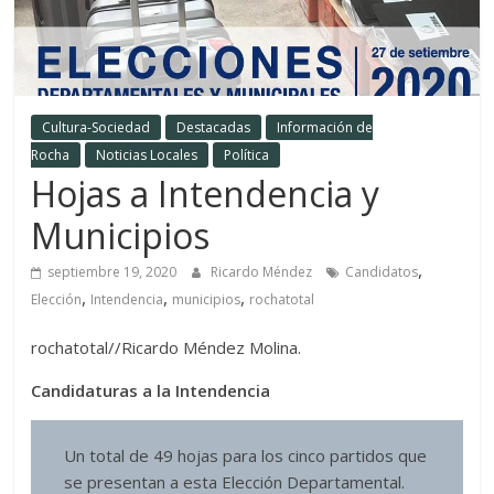
Cultura-Sociedad
Destacadas
Información de
Rocha
Noticias Locales
Política
Hojas a Intendencia y
Municipios
,
septiembre 19, 2020
Ricardo Méndez
Candidatos
,
,
,
Elección
Intendencia
municipios
rochatotal
rochatotal//Ricardo Méndez Molina.
Candidaturas a la Intendencia
Un total de 49 hojas para los cinco partidos que
se presentan a esta Elección Departamental.