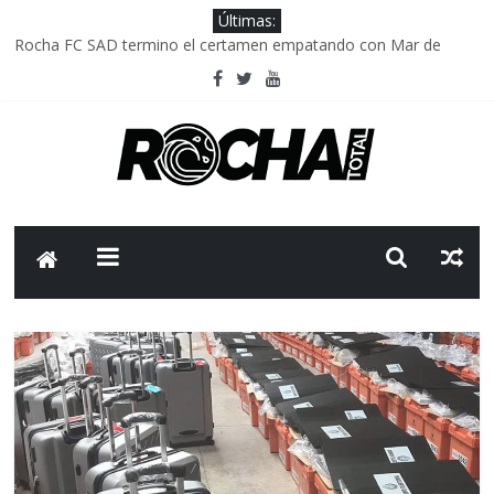
Últimas:
Rocha FC SAD termino el certamen empatando con Mar de
Fondo
Delegación parlamentaria uruguaya llega a Israel; el Frente
Amplio no participa del viaje
Caso Charles Carrera: la causa que sobrevivió al paso del tiempo
Criminalidad en Uruguay: menos delitos,los homicidios son lo
que golpean.
FNR: sostener el sistema sin que el paciente termine siendo el
financiador ?