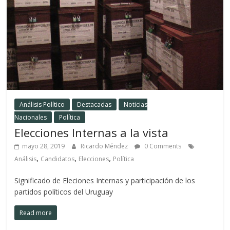
Análisis Político
Destacadas
Noticias
Nacionales
Política
Elecciones Internas a la vista
mayo 28, 2019
Ricardo Méndez
0 Comments
,
,
,
Análisis
Candidatos
Elecciones
Política
Significado de Eleciones Internas y participación de los
partidos políticos del Uruguay
Read more