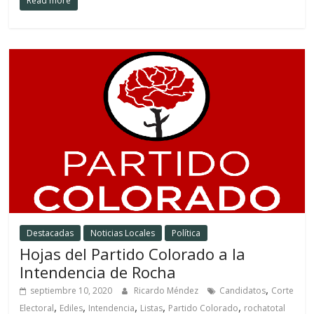
Read more
Destacadas
Noticias Locales
Política
Hojas del Partido Colorado a la
Intendencia de Rocha
,
septiembre 10, 2020
Ricardo Méndez
Candidatos
Corte
,
,
,
,
,
Electoral
Ediles
Intendencia
Listas
Partido Colorado
rochatotal