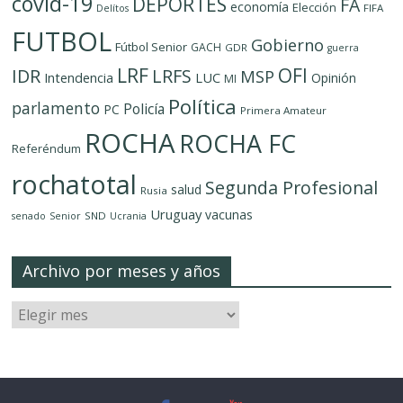
covid-19
DEPORTES
FA
economía
Elección
FIFA
Delítos
FUTBOL
Gobierno
Fútbol Senior
GACH
GDR
guerra
LRF
OFI
IDR
LRFS
MSP
LUC
Intendencia
Opinión
MI
Política
parlamento
Policía
PC
Primera Amateur
ROCHA
ROCHA FC
Referéndum
rochatotal
Segunda Profesional
salud
Rusia
Uruguay
vacunas
SND
senado
Senior
Ucrania
Archivo por meses y años