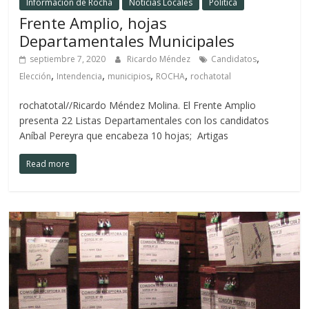
Información de Rocha
Noticias Locales
Política
Frente Amplio, hojas
Departamentales Municipales
,
septiembre 7, 2020
Ricardo Méndez
Candidatos
,
,
,
,
Elección
Intendencia
municipios
ROCHA
rochatotal
rochatotal//Ricardo Méndez Molina. El Frente Amplio
presenta 22 Listas Departamentales con los candidatos
Aníbal Pereyra que encabeza 10 hojas; Artigas
Read more