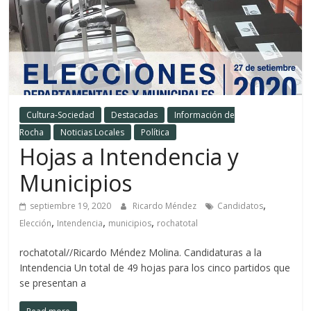
Cultura-Sociedad
Destacadas
Información de
Rocha
Noticias Locales
Política
Hojas a Intendencia y
Municipios
,
septiembre 19, 2020
Ricardo Méndez
Candidatos
,
,
,
Elección
Intendencia
municipios
rochatotal
rochatotal//Ricardo Méndez Molina. Candidaturas a la
Intendencia Un total de 49 hojas para los cinco partidos que
se presentan a