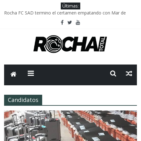
Últimas:
Rocha FC SAD termino el certamen empatando con Mar de
Fondo
Delegación parlamentaria uruguaya llega a Israel; el Frente
Amplio no participa del viaje
Caso Charles Carrera: la causa que sobrevivió al paso del tiempo
Criminalidad en Uruguay: menos delitos,los homicidios son lo
que golpean.
FNR: sostener el sistema sin que el paciente termine siendo el
financiador ?
Candidatos