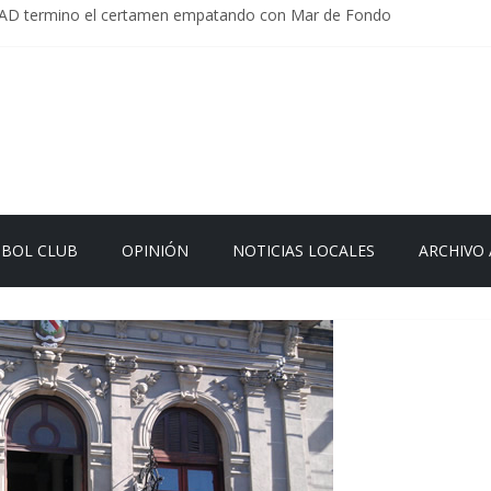
AD termino el certamen empatando con Mar de Fondo
parlamentaria uruguaya llega a Israel; el Frente Amplio no participa de
s Carrera: la causa que sobrevivió al paso del tiempo
d en Uruguay: menos delitos,los homicidios son lo que golpean.
er el sistema sin que el paciente termine siendo el financiador ?
TBOL CLUB
OPINIÓN
NOTICIAS LOCALES
ARCHIVO