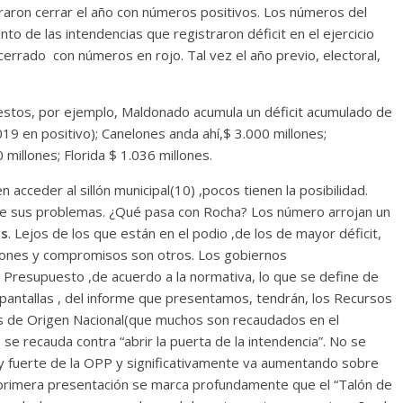
raron cerrar el año con números positivos. Los números del
o de las intendencias que registraron déficit en el ejercicio
 cerrado con números en rojo. Tal vez el año previo, electoral,
estos, por ejemplo, Maldonado acumula un déficit acumulado de
19 en positivo); Canelones anda ahí,$ 3.000 millones;
millones; Florida $ 1.036 millones.
acceder al sillón municipal(10) ,pocos tienen la posibilidad.
iene sus problemas. ¿Qué pasa con Rocha? Los número arrojan un
es
. Lejos de los que están en el podio ,de los de mayor déficit,
ones y compromisos son otros. Los gobiernos
Presupuesto ,de acuerdo a la normativa, lo que se define de
 pantallas , del informe que presentamos, tendrán, los Recursos
os de Origen Nacional(que muchos son recaudados en el
e recauda contra “abrir la puerta de la intendencia”. No se
y fuerte de la OPP y significativamente va aumentando sobre
a primera presentación se marca profundamente que el “Talón de