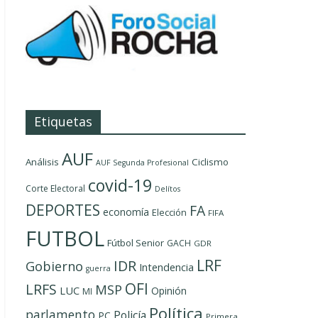
Etiquetas
AUF
Análisis
Ciclismo
AUF Segunda Profesional
covid-19
Corte Electoral
Delítos
DEPORTES
FA
economía
Elección
FIFA
FUTBOL
Fútbol Senior
GACH
GDR
LRF
IDR
Gobierno
Intendencia
guerra
OFI
LRFS
MSP
LUC
Opinión
MI
Política
parlamento
Policía
PC
Primera