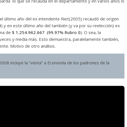
arda lo que se recauda en el departamento y en varios años lo
 el último año del ex intendente Riet(2005) recaudó de origen
0
) y en este último año del también (y va por su reelección) ex
uma de
$ 1.254.962.667 (99.97% Rubro 0
). O sea, la
eces y media más. Esto demuestra, paralelamente también,
nte. Motivo de otro análisis.
008 incluye la “venta” a Economía de los padrones de la