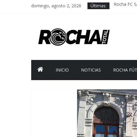
domingo, agosto 2, 2026
Últimas:
Rocha FC S
Delegación 
Caso Charle
Criminalida
FNR: sosten
INICIO
NOTICIAS
ROCHA FÚ