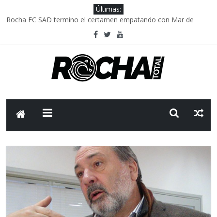
Últimas:
Rocha FC SAD termino el certamen empatando con Mar de
Fondo
Delegación parlamentaria uruguaya llega a Israel; el Frente
Amplio no participa del viaje
Caso Charles Carrera: la causa que sobrevivió al paso del tiempo
Criminalidad en Uruguay: menos delitos,los homicidios son lo
que golpean.
FNR: sostener el sistema sin que el paciente termine siendo el
financiador ?