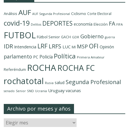
AUF
Análisis
Ciclismo
Corte Electoral
AUF Segunda Profesional
covid-19
DEPORTES
FA
economía
Elección
FIFA
Delítos
FUTBOL
Gobierno
Fútbol Senior
GACH
GDR
guerra
LRF
OFI
IDR
LRFS
MSP
LUC
Intendencia
Opinión
MI
Política
parlamento
Policía
PC
Primera Amateur
ROCHA
ROCHA FC
Referéndum
rochatotal
Segunda Profesional
salud
Rusia
Uruguay
vacunas
SND
senado
Senior
Ucrania
Archivo por meses y años